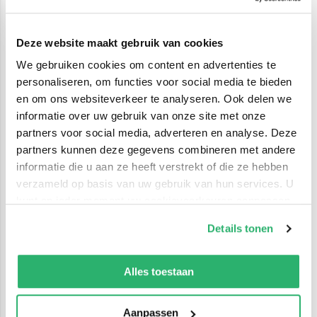
je anders voelen. Ze hoopt dan ook dat haar boeken
behalve een lekker uurtje lezen, ook een steuntje in
Deze website maakt gebruik van cookies
de rug kunnen zijn.
We gebruiken cookies om content en advertenties te
personaliseren, om functies voor social media te bieden
Voor haar boek
Vamp
kreeg Caja in 2008 de Prijs van
en om ons websiteverkeer te analyseren. Ook delen we
de Jonge Jury.
informatie over uw gebruik van onze site met onze
partners voor social media, adverteren en analyse. Deze
partners kunnen deze gegevens combineren met andere
informatie die u aan ze heeft verstrekt of die ze hebben
verzameld op basis van uw gebruik van hun services. U
kunt op ieder moment uw cookievoorkeuren aanpassen
op onze
cookiebeleid pagina
.
Details tonen
We werken samen met
42 derden
die uw gegevens
kunnen ontvangen en verwerken.
Alles toestaan
Aanpassen