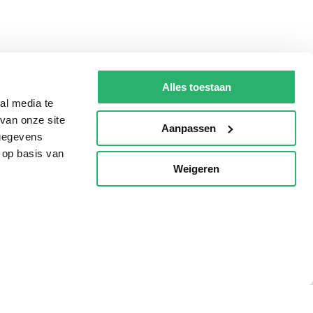
Alles toestaan
al media te
van onze site
Aanpassen
 gegevens
 op basis van
Weigeren
p
Tips
AVI lezen
Kinderboekenweek
Boekenbon