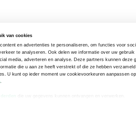
ik van cookies
ontent en advertenties te personaliseren, om functies voor soci
erkeer te analyseren. Ook delen we informatie over uw gebruik 
cial media, adverteren en analyse. Deze partners kunnen deze
ormatie die u aan ze heeft verstrekt of die ze hebben verzameld
ces. U kunt op ieder moment uw cookievoorkeuren aanpassen o
a
.
 derden
die uw gegevens kunnen ontvangen en verwerken.
na
Over Bruna
Volg ons op
ngstijden
De organisatie
TikTok #BookTok
e winkel
Werken bij Bruna
Facebook
Ondernemer worden
Instagram