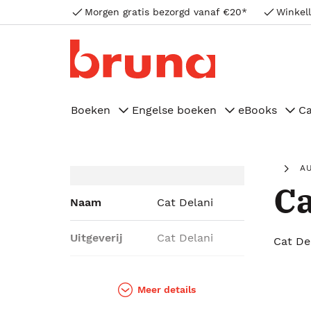
Morgen gratis bezorgd vanaf €20*
Winkell
Boeken
Engelse boeken
eBooks
C
A
Ca
Naam
Cat Delani
Uitgeverij
Cat Delani
Cat De
Genres
Thrillers
Meer details