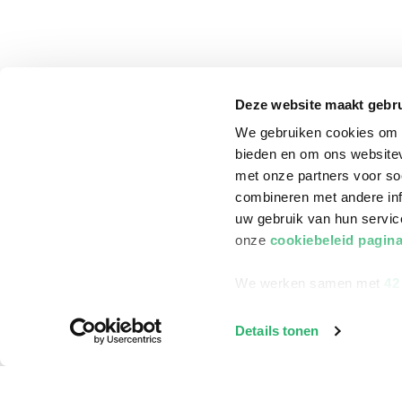
Deze website maakt gebru
We gebruiken cookies om c
bieden en om ons websitev
met onze partners voor so
combineren met andere inf
uw gebruik van hun servi
onze
cookiebeleid pagin
We werken samen met
42
klantenservice
Winkelen bij Bru
Details tonen
Contact
Winkels en openi
Bestellen & Bezorging
Assortiment in d
Betalen
Cadeaukaarten