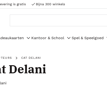
evering is gratis
Bijna 300 winkels
adeaukaarten
Kantoor & School
Spel & Speelgoed
UTEURS
CAT DELANI
t Delani
lani