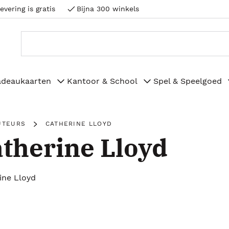
evering is gratis
Bijna 300 winkels
adeaukaarten
Kantoor & School
Spel & Speelgoed
UTEURS
CATHERINE LLOYD
therine Lloyd
ine Lloyd