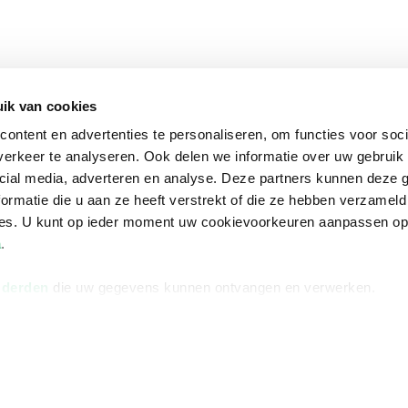
ik van cookies
ontent en advertenties te personaliseren, om functies voor soci
erkeer te analyseren. Ook delen we informatie over uw gebruik 
cial media, adverteren en analyse. Deze partners kunnen deze
ormatie die u aan ze heeft verstrekt of die ze hebben verzameld
ces. U kunt op ieder moment uw cookievoorkeuren aanpassen o
a
.
 derden
die uw gegevens kunnen ontvangen en verwerken.
na
Over Bruna
Volg ons op
ngstijden
De organisatie
TikTok #BookTok
e winkel
Werken bij Bruna
Facebook
Ondernemer worden
Instagram