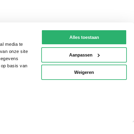
Alles toestaan
al media te
van onze site
Aanpassen
 gegevens
 op basis van
Weigeren
p
Tips
AVI lezen
Kinderboekenweek
Boekenbon