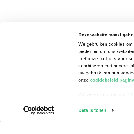
Deze website maakt gebru
We gebruiken cookies om c
bieden en om ons websitev
met onze partners voor so
combineren met andere inf
uw gebruik van hun servi
onze
cookiebeleid pagin
We werken samen met
42
klantenservice
Winkelen bij Bru
Details tonen
Contact
Winkels en openi
Bestellen & Bezorging
Assortiment in d
Betalen
Cadeaukaarten