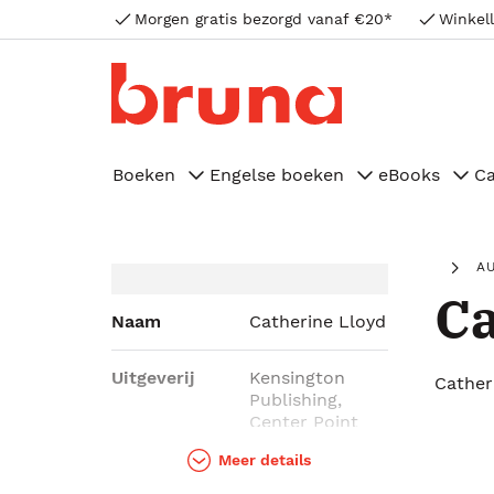
Morgen gratis bezorgd vanaf €20*
Winkell
Boeken
Engelse boeken
eBooks
C
A
Ca
Naam
Catherine Lloyd
Uitgeverij
Kensington
Cather
Publishing,
Center Point
Meer details
Genres
Literatuur,