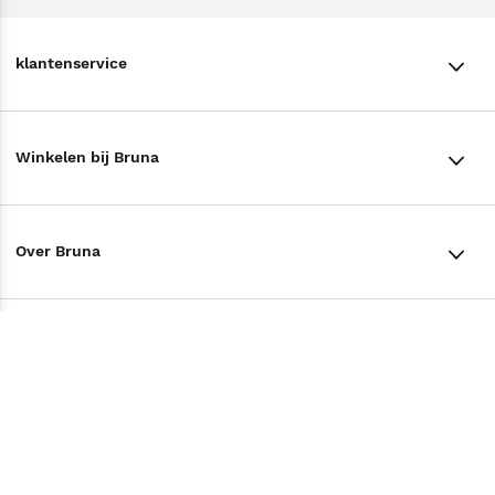
klantenservice
klantenservice
Winkelen bij Bruna
Contact
Winkels en openingstijden
Bestellen & Bezorging
Over Bruna
Assortiment in de winkel
Betalen
De organisatie
Cadeaukaarten
Annuleren & Retourneren
Volg ons op
Werken bij Bruna
Cadeauboxen
Veelgestelde vragen
TikTok #BookTok
Ondernemer worden
Staatsloterij
Tips
Zakelijk boeken bestellen
Facebook
De voordelen van Bruna
ING Servicepunten