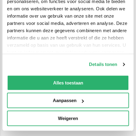
personaliseren, om functies voor social media te bieden
en om ons websiteverkeer te analyseren. Ook delen we
informatie over uw gebruik van onze site met onze
partners voor social media, adverteren en analyse. Deze
partners kunnen deze gegevens combineren met andere
informatie die u aan ze heeft verstrekt of die ze hebben
verzameld op basis van uw gebruik van hun services. U
kunt op ieder moment uw cookievoorkeuren aanpassen
op onze
cookiebeleid pagina
.
Details tonen
We werken samen met
42 derden
die uw gegevens
kunnen ontvangen en verwerken.
Alles toestaan
Aanpassen
Weigeren