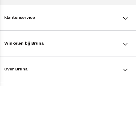
klantenservice
klantenservice
Winkelen bij Bruna
Contact
Winkels en openingstijden
Bestellen & Bezorging
Over Bruna
Assortiment in de winkel
Betalen
De organisatie
Cadeaukaarten
Annuleren & Retourneren
Volg ons op
Werken bij Bruna
Cadeauboxen
Veelgestelde vragen
TikTok #BookTok
Ondernemer worden
Staatsloterij
Tips
Zakelijk boeken bestellen
Facebook
De voordelen van Bruna
ING Servicepunten