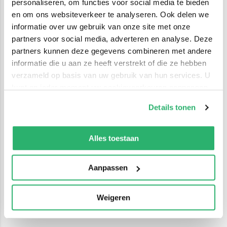
personaliseren, om functies voor social media te bieden
en om ons websiteverkeer te analyseren. Ook delen we
informatie over uw gebruik van onze site met onze
partners voor social media, adverteren en analyse. Deze
partners kunnen deze gegevens combineren met andere
informatie die u aan ze heeft verstrekt of die ze hebben
verzameld op basis van uw gebruik van hun services. U
kunt op ieder moment uw cookievoorkeuren aanpassen
op onze
cookiebeleid pagina
.
Details tonen
We werken samen met
42 derden
die uw gegevens
kunnen ontvangen en verwerken.
Alles toestaan
Aanpassen
Weigeren