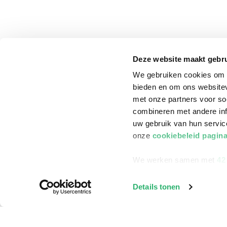
Deze website maakt gebru
We gebruiken cookies om c
bieden en om ons websitev
met onze partners voor so
combineren met andere inf
uw gebruik van hun servi
onze
cookiebeleid pagin
We werken samen met
42
klantenservice
Winkelen bij Bru
Details tonen
Contact
Winkels en openi
Bestellen & Bezorging
Assortiment in d
Betalen
Cadeaukaarten