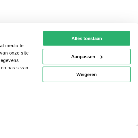
Alles toestaan
al media te
van onze site
Aanpassen
 gegevens
 op basis van
Weigeren
p
Tips
AVI lezen
Kinderboekenweek
Boekenbon