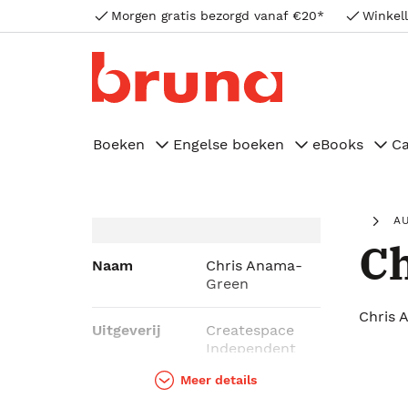
Morgen gratis bezorgd vanaf €20*
Winkell
Boeken
Engelse boeken
eBooks
C
A
C
Naam
Chris Anama-
Green
Chris 
Uitgeverij
Createspace
Independent
Publishing
Meer details
Platform