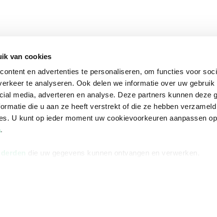
ik van cookies
ontent en advertenties te personaliseren, om functies voor soci
erkeer te analyseren. Ook delen we informatie over uw gebruik 
cial media, adverteren en analyse. Deze partners kunnen deze
ormatie die u aan ze heeft verstrekt of die ze hebben verzameld
ces. U kunt op ieder moment uw cookievoorkeuren aanpassen o
a
.
 derden
die uw gegevens kunnen ontvangen en verwerken.
na
Over Bruna
Volg ons op
ngstijden
De organisatie
TikTok #BookTok
e winkel
Werken bij Bruna
Facebook
Ondernemer worden
Instagram