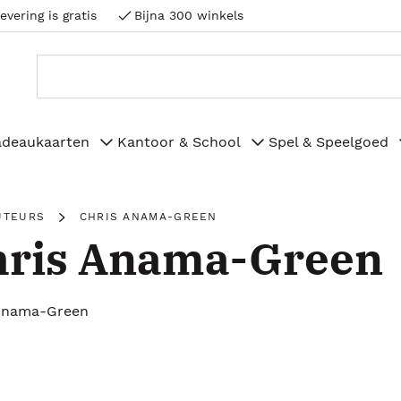
evering is gratis
Bijna 300 winkels
adeaukaarten
Kantoor & School
Spel & Speelgoed
UTEURS
CHRIS ANAMA-GREEN
hris Anama-Green
Anama-Green