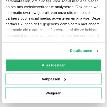
personaliseren, om functies voor social media te bieden
en om ons websiteverkeer te analyseren. Ook delen we
informatie over uw gebruik van onze site met onze
partners voor social media, adverteren en analyse. Deze
partners kunnen deze gegevens combineren met andere
informatie die u aan ze heeft verstrekt of die ze hebben
verzameld op basis van uw gebruik van hun services. U
kunt op ieder moment uw cookievoorkeuren aanpassen
op onze
cookiebeleid pagina
.
Details tonen
We werken samen met
42 derden
die uw gegevens
kunnen ontvangen en verwerken.
Alles toestaan
Aanpassen
Weigeren