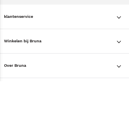
klantenservice
klantenservice
Winkelen bij Bruna
Contact
Winkels en openingstijden
Bestellen & Bezorging
Over Bruna
Assortiment in de winkel
Betalen
De organisatie
Cadeaukaarten
Annuleren & Retourneren
Volg ons op
Werken bij Bruna
Cadeauboxen
Veelgestelde vragen
TikTok #BookTok
Ondernemer worden
Staatsloterij
Tips
Zakelijk boeken bestellen
Facebook
De voordelen van Bruna
ING Servicepunten