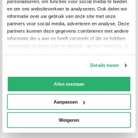
personaliseren, om functies voor social media te bieden
en om ons websiteverkeer te analyseren. Ook delen we
informatie over uw gebruik van onze site met onze
partners voor social media, adverteren en analyse. Deze
partners kunnen deze gegevens combineren met andere
informatie die u aan ze heeft verstrekt of die ze hebben
verzameld op basis van uw gebruik van hun services. U
kunt op ieder moment uw cookievoorkeuren aanpassen
op onze
cookiebeleid pagina
.
Details tonen
We werken samen met
42 derden
die uw gegevens
kunnen ontvangen en verwerken.
Alles toestaan
Aanpassen
Weigeren