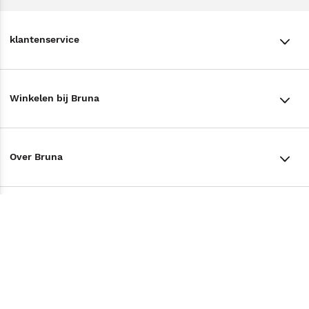
klantenservice
klantenservice
Winkelen bij Bruna
Contact
Winkels en openingstijden
Bestellen & Bezorging
Over Bruna
Assortiment in de winkel
Betalen
De organisatie
Cadeaukaarten
Annuleren & Retourneren
Volg ons op
Werken bij Bruna
Cadeauboxen
Veelgestelde vragen
TikTok #BookTok
Ondernemer worden
Staatsloterij
Tips
Zakelijk boeken bestellen
Facebook
De voordelen van Bruna
ING Servicepunten