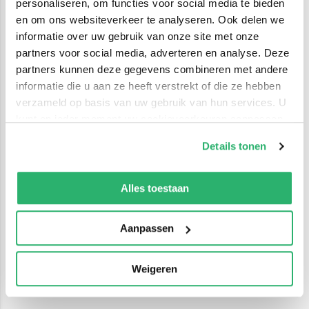
personaliseren, om functies voor social media te bieden
en om ons websiteverkeer te analyseren. Ook delen we
informatie over uw gebruik van onze site met onze
partners voor social media, adverteren en analyse. Deze
partners kunnen deze gegevens combineren met andere
informatie die u aan ze heeft verstrekt of die ze hebben
verzameld op basis van uw gebruik van hun services. U
kunt op ieder moment uw cookievoorkeuren aanpassen
op onze
cookiebeleid pagina
.
Details tonen
We werken samen met
42 derden
die uw gegevens
kunnen ontvangen en verwerken.
Alles toestaan
Aanpassen
Weigeren