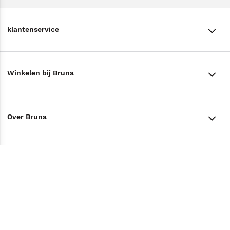
klantenservice
klantenservice
Winkelen bij Bruna
Contact
Winkels en openingstijden
Bestellen & Bezorging
Over Bruna
Assortiment in de winkel
Betalen
De organisatie
Cadeaukaarten
Annuleren & Retourneren
Volg ons op
Werken bij Bruna
Cadeauboxen
Veelgestelde vragen
TikTok #BookTok
Ondernemer worden
Staatsloterij
Tips
Zakelijk boeken bestellen
Facebook
De voordelen van Bruna
ING Servicepunten