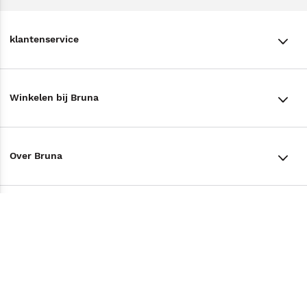
klantenservice
klantenservice
Winkelen bij Bruna
Contact
Winkels en openingstijden
Bestellen & Bezorging
Over Bruna
Assortiment in de winkel
Betalen
De organisatie
Cadeaukaarten
Annuleren & Retourneren
Volg ons op
Werken bij Bruna
Cadeauboxen
Veelgestelde vragen
TikTok #BookTok
Ondernemer worden
Staatsloterij
Tips
Zakelijk boeken bestellen
Facebook
De voordelen van Bruna
ING Servicepunten