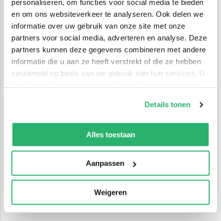
personaliseren, om functies voor social media te bieden
en om ons websiteverkeer te analyseren. Ook delen we
informatie over uw gebruik van onze site met onze
partners voor social media, adverteren en analyse. Deze
partners kunnen deze gegevens combineren met andere
informatie die u aan ze heeft verstrekt of die ze hebben
verzameld op basis van uw gebruik van hun services. U
kunt op ieder moment uw cookievoorkeuren aanpassen
op onze
cookiebeleid pagina
.
Details tonen
We werken samen met
42 derden
die uw gegevens
kunnen ontvangen en verwerken.
Alles toestaan
Aanpassen
Weigeren