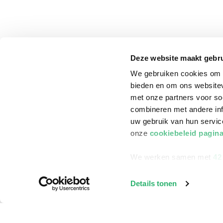
Deze website maakt gebru
We gebruiken cookies om c
bieden en om ons websitev
met onze partners voor so
combineren met andere inf
uw gebruik van hun servi
onze
cookiebeleid pagin
We werken samen met
42
klantenservice
Winkelen bij Bru
Details tonen
Contact
Winkels en openi
Bestellen & Bezorging
Assortiment in d
Betalen
Cadeaukaarten