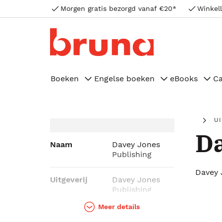
Morgen gratis bezorgd vanaf €20*
Winkell
Boeken
Engelse boeken
eBooks
C
U
Da
Naam
Davey Jones
Publishing
Davey 
Uitgeverij
Davey Jones
Publishing
Meer details
Genres
Geschiedenis &