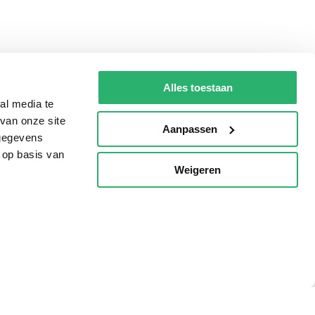
Alles toestaan
al media te
van onze site
Aanpassen
 gegevens
 op basis van
Weigeren
p
Tips
AVI lezen
Kinderboekenweek
Boekenbon