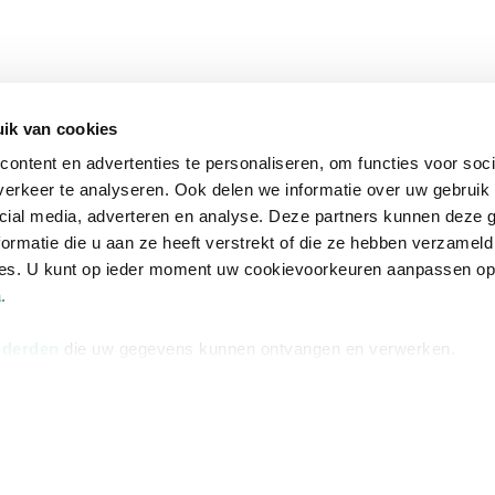
ik van cookies
ontent en advertenties te personaliseren, om functies voor soci
erkeer te analyseren. Ook delen we informatie over uw gebruik 
cial media, adverteren en analyse. Deze partners kunnen deze
ormatie die u aan ze heeft verstrekt of die ze hebben verzameld
ces. U kunt op ieder moment uw cookievoorkeuren aanpassen o
a
.
 derden
die uw gegevens kunnen ontvangen en verwerken.
na
Over Bruna
Volg ons op
ngstijden
De organisatie
TikTok #BookTok
e winkel
Werken bij Bruna
Facebook
Ondernemer worden
Instagram