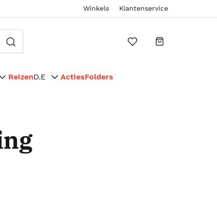
Winkels
Klantenservice
Reizen
D.E
Acties
Folders
ing