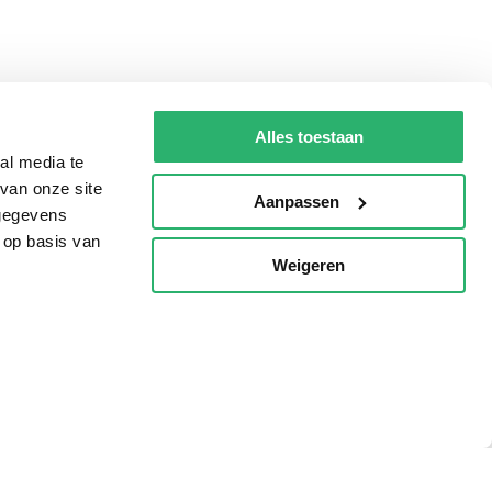
Alles toestaan
al media te
van onze site
Aanpassen
 gegevens
 op basis van
Weigeren
p
Tips
AVI lezen
Kinderboekenweek
Boekenbon