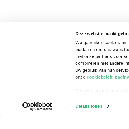
Deze website maakt gebru
We gebruiken cookies om c
bieden en om ons websitev
met onze partners voor so
combineren met andere inf
uw gebruik van hun servi
onze
cookiebeleid pagin
We werken samen met
42
klantenservice
Winkelen bij Bru
Details tonen
Contact
Winkels en openi
Bestellen & Bezorging
Assortiment in d
Betalen
Cadeaukaarten