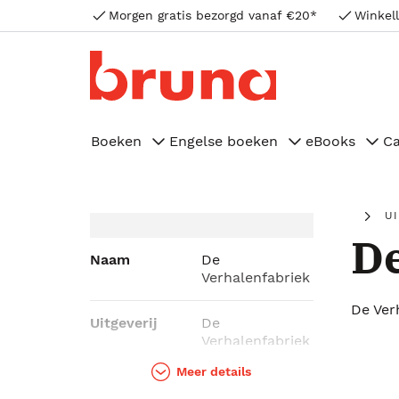
Morgen gratis bezorgd vanaf €20*
Winkell
Boeken
Engelse boeken
eBooks
C
U
De
Naam
De
Verhalenfabriek
De Ver
Uitgeverij
De
Verhalenfabriek
Meer details
Genres
Literatuur,