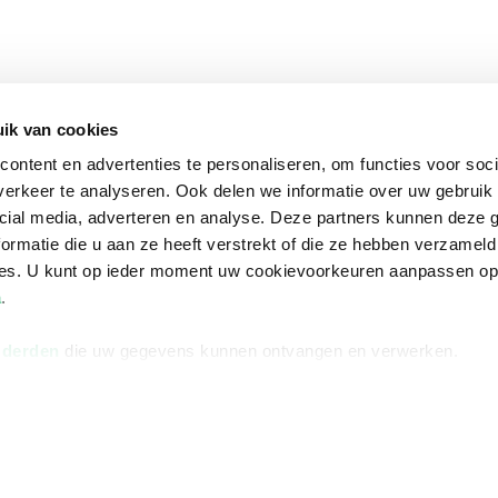
ik van cookies
ontent en advertenties te personaliseren, om functies voor soci
erkeer te analyseren. Ook delen we informatie over uw gebruik 
cial media, adverteren en analyse. Deze partners kunnen deze
ormatie die u aan ze heeft verstrekt of die ze hebben verzameld
ces. U kunt op ieder moment uw cookievoorkeuren aanpassen o
a
.
 derden
die uw gegevens kunnen ontvangen en verwerken.
na
Over Bruna
Volg ons op
ngstijden
De organisatie
TikTok #BookTok
e winkel
Werken bij Bruna
Facebook
Ondernemer worden
Instagram