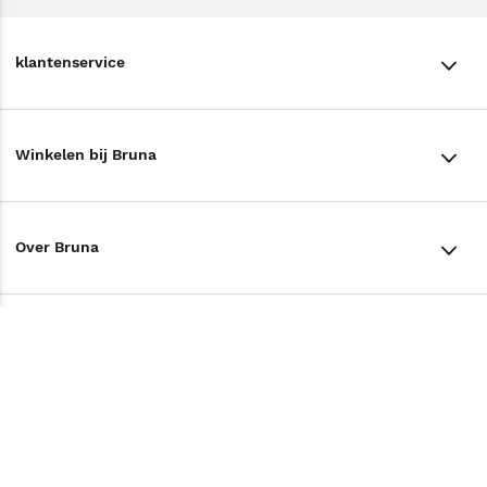
klantenservice
klantenservice
Winkelen bij Bruna
Contact
Winkels en openingstijden
Bestellen & Bezorging
Over Bruna
Assortiment in de winkel
Betalen
De organisatie
Cadeaukaarten
Annuleren & Retourneren
Volg ons op
Werken bij Bruna
Cadeauboxen
Veelgestelde vragen
TikTok #BookTok
Ondernemer worden
Staatsloterij
Tips
Zakelijk boeken bestellen
Facebook
De voordelen van Bruna
ING Servicepunten