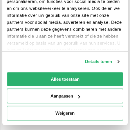
personaliseren, om functies voor social media te bieden
en om ons websiteverkeer te analyseren. Ook delen we
informatie over uw gebruik van onze site met onze
partners voor social media, adverteren en analyse. Deze
partners kunnen deze gegevens combineren met andere
informatie die u aan ze heeft verstrekt of die ze hebben
verzameld op basis van uw gebruik van hun services. U
kunt op ieder moment uw cookievoorkeuren aanpassen
op onze
cookiebeleid pagina
.
Details tonen
We werken samen met
42 derden
die uw gegevens
kunnen ontvangen en verwerken.
Alles toestaan
Aanpassen
Weigeren