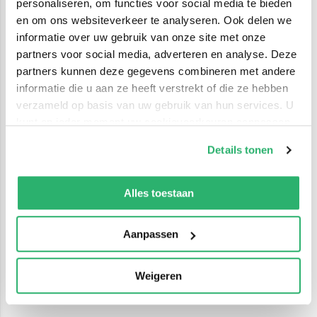
personaliseren, om functies voor social media te bieden
en om ons websiteverkeer te analyseren. Ook delen we
informatie over uw gebruik van onze site met onze
partners voor social media, adverteren en analyse. Deze
partners kunnen deze gegevens combineren met andere
informatie die u aan ze heeft verstrekt of die ze hebben
verzameld op basis van uw gebruik van hun services. U
kunt op ieder moment uw cookievoorkeuren aanpassen
op onze
cookiebeleid pagina
.
Details tonen
We werken samen met
42 derden
die uw gegevens
kunnen ontvangen en verwerken.
Alles toestaan
Aanpassen
Weigeren