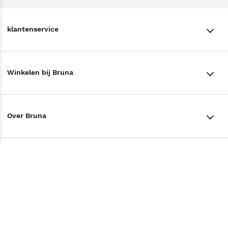
klantenservice
klantenservice
Winkelen bij Bruna
Contact
Winkels en openingstijden
Bestellen & Bezorging
Over Bruna
Assortiment in de winkel
Betalen
De organisatie
Cadeaukaarten
Annuleren & Retourneren
Volg ons op
Werken bij Bruna
Cadeauboxen
Veelgestelde vragen
TikTok #BookTok
Ondernemer worden
Staatsloterij
Tips
Zakelijk boeken bestellen
Facebook
De voordelen van Bruna
ING Servicepunten