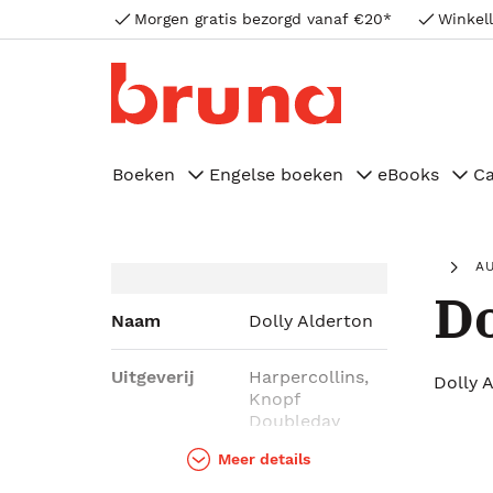
Morgen gratis bezorgd vanaf €20*
Winkell
Boeken
Engelse boeken
eBooks
C
A
Do
Naam
Dolly Alderton
Uitgeverij
Harpercollins,
Dolly 
Knopf
Doubleday
Publishing
Meer details
Group,
Diversified