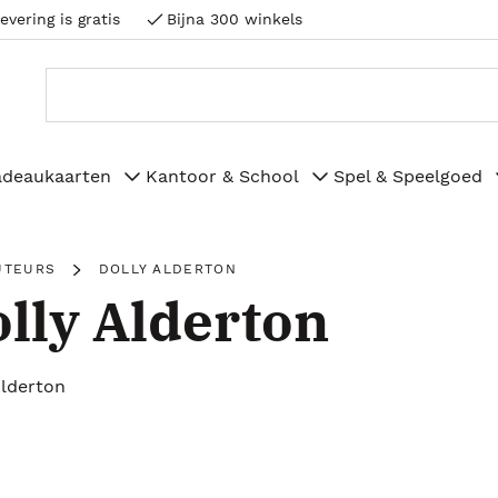
evering is gratis
Bijna 300 winkels
adeaukaarten
Kantoor & School
Spel & Speelgoed
UTEURS
DOLLY ALDERTON
lly Alderton
Alderton