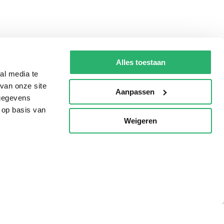
Alles toestaan
al media te
van onze site
Aanpassen
 gegevens
 op basis van
Weigeren
p
Tips
AVI lezen
Kinderboekenweek
Boekenbon