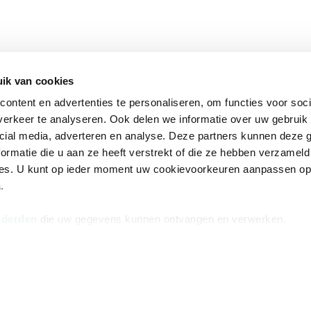
ik van cookies
ontent en advertenties te personaliseren, om functies voor soci
erkeer te analyseren. Ook delen we informatie over uw gebruik 
cial media, adverteren en analyse. Deze partners kunnen deze
ormatie die u aan ze heeft verstrekt of die ze hebben verzameld
ces. U kunt op ieder moment uw cookievoorkeuren aanpassen o
a
.
 derden
die uw gegevens kunnen ontvangen en verwerken.
na
Over Bruna
Volg ons op
ngstijden
De organisatie
TikTok #BookTok
e winkel
Werken bij Bruna
Facebook
Ondernemer worden
Instagram