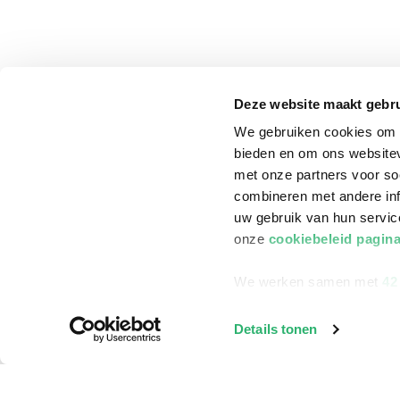
Deze website maakt gebru
We gebruiken cookies om c
bieden en om ons websitev
met onze partners voor so
combineren met andere inf
uw gebruik van hun servi
onze
cookiebeleid pagin
We werken samen met
42
klantenservice
Winkelen bij Bru
Details tonen
Contact
Winkels en openi
Bestellen & Bezorging
Assortiment in d
Betalen
Cadeaukaarten