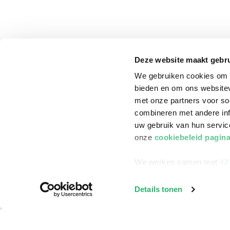
Deze website maakt gebru
We gebruiken cookies om c
bieden en om ons websitev
met onze partners voor so
combineren met andere inf
uw gebruik van hun servi
onze
cookiebeleid pagin
We werken samen met
42
klantenservice
Winkelen bij Bru
Details tonen
Contact
Winkels en openi
Bestellen & Bezorging
Assortiment in d
Betalen
Cadeaukaarten