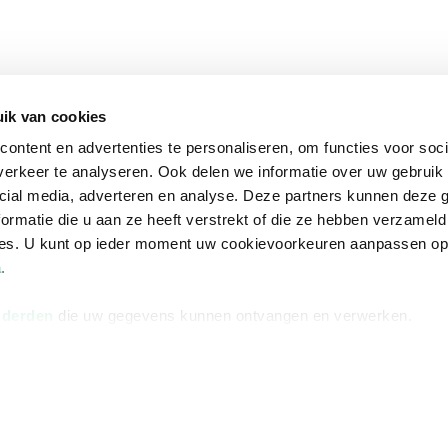
ik van cookies
ontent en advertenties te personaliseren, om functies voor soci
erkeer te analyseren. Ook delen we informatie over uw gebruik 
cial media, adverteren en analyse. Deze partners kunnen deze
ormatie die u aan ze heeft verstrekt of die ze hebben verzameld
ces. U kunt op ieder moment uw cookievoorkeuren aanpassen o
a
.
 derden
die uw gegevens kunnen ontvangen en verwerken.
na
Over Bruna
Volg ons op
ngstijden
De organisatie
TikTok #BookTok
e winkel
Werken bij Bruna
Facebook
Ondernemer worden
Instagram