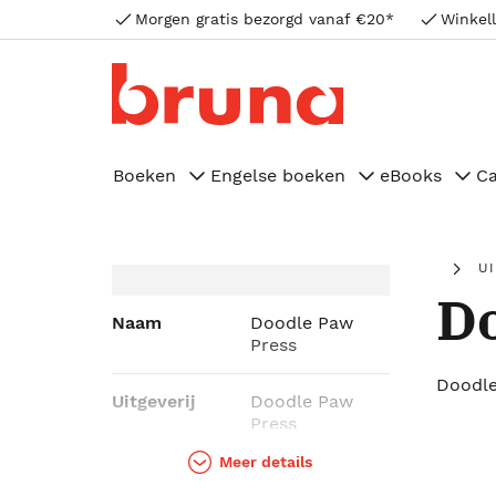
Morgen gratis bezorgd vanaf €20*
Winkell
Boeken
Engelse boeken
eBooks
C
U
Do
Naam
Doodle Paw
Press
Doodle
Uitgeverij
Doodle Paw
Press
Meer details
Genres
Kinderboeken