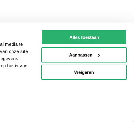
Alles toestaan
al media te
van onze site
Aanpassen
 gegevens
 op basis van
Weigeren
p
Tips
AVI lezen
Kinderboekenweek
Boekenbon