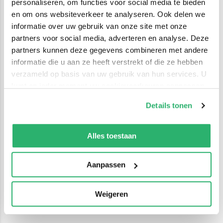
personaliseren, om functies voor social media te bieden
en om ons websiteverkeer te analyseren. Ook delen we
informatie over uw gebruik van onze site met onze
partners voor social media, adverteren en analyse. Deze
partners kunnen deze gegevens combineren met andere
informatie die u aan ze heeft verstrekt of die ze hebben
verzameld op basis van uw gebruik van hun services. U
kunt op ieder moment uw cookievoorkeuren aanpassen
op onze
cookiebeleid pagina
.
Details tonen
We werken samen met
42 derden
die uw gegevens
kunnen ontvangen en verwerken.
Alles toestaan
Aanpassen
Weigeren