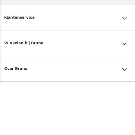
klantenservice
klantenservice
Winkelen bij Bruna
Contact
Winkels en openingstijden
Bestellen & Bezorging
Over Bruna
Assortiment in de winkel
Betalen
De organisatie
Cadeaukaarten
Annuleren & Retourneren
Volg ons op
Werken bij Bruna
Cadeauboxen
Veelgestelde vragen
TikTok #BookTok
Ondernemer worden
Staatsloterij
Tips
Zakelijk boeken bestellen
Facebook
De voordelen van Bruna
ING Servicepunten