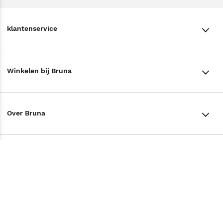
klantenservice
klantenservice
Winkelen bij Bruna
Contact
Winkels en openingstijden
Bestellen & Bezorging
Over Bruna
Assortiment in de winkel
Betalen
De organisatie
Cadeaukaarten
Annuleren & Retourneren
Volg ons op
Werken bij Bruna
Cadeauboxen
Veelgestelde vragen
TikTok #BookTok
Ondernemer worden
Staatsloterij
Tips
Zakelijk boeken bestellen
Facebook
De voordelen van Bruna
ING Servicepunten