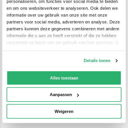
personaliseren, om functies voor social media te bieden
en om ons websiteverkeer te analyseren. Ook delen we
informatie over uw gebruik van onze site met onze
partners voor social media, adverteren en analyse. Deze
partners kunnen deze gegevens combineren met andere
informatie die u aan ze heeft verstrekt of die ze hebben
verzameld op basis van uw gebruik van hun services. U
kunt op ieder moment uw cookievoorkeuren aanpassen
op onze
cookiebeleid pagina
.
Details tonen
We werken samen met
42 derden
die uw gegevens
kunnen ontvangen en verwerken.
Alles toestaan
Aanpassen
Weigeren