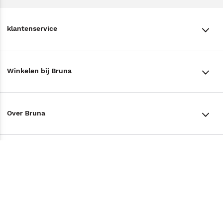
klantenservice
klantenservice
Winkelen bij Bruna
Contact
Winkels en openingstijden
Bestellen & Bezorging
Over Bruna
Assortiment in de winkel
Betalen
De organisatie
Cadeaukaarten
Annuleren & Retourneren
Volg ons op
Werken bij Bruna
Cadeauboxen
Veelgestelde vragen
TikTok #BookTok
Ondernemer worden
Staatsloterij
Tips
Zakelijk boeken bestellen
Facebook
De voordelen van Bruna
ING Servicepunten