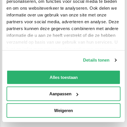
personaliseren, om functies voor social media te bieden
en om ons websiteverkeer te analyseren. Ook delen we
informatie over uw gebruik van onze site met onze
partners voor social media, adverteren en analyse. Deze
partners kunnen deze gegevens combineren met andere
informatie die u aan ze heeft verstrekt of die ze hebben
verzameld op basis van uw gebruik van hun services. U
kunt op ieder moment uw cookievoorkeuren aanpassen
op onze
cookiebeleid pagina
.
Details tonen
We werken samen met
42 derden
die uw gegevens
kunnen ontvangen en verwerken.
Alles toestaan
Aanpassen
Weigeren