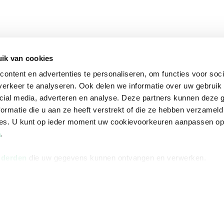
ik van cookies
ontent en advertenties te personaliseren, om functies voor soci
erkeer te analyseren. Ook delen we informatie over uw gebruik 
cial media, adverteren en analyse. Deze partners kunnen deze
ormatie die u aan ze heeft verstrekt of die ze hebben verzameld
ces. U kunt op ieder moment uw cookievoorkeuren aanpassen o
a
.
 derden
die uw gegevens kunnen ontvangen en verwerken.
na
Over Bruna
Volg ons op
ngstijden
De organisatie
TikTok #BookTok
e winkel
Werken bij Bruna
Facebook
Ondernemer worden
Instagram