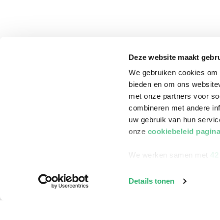
Deze website maakt gebru
We gebruiken cookies om c
bieden en om ons websitev
met onze partners voor so
combineren met andere inf
uw gebruik van hun servi
onze
cookiebeleid pagin
We werken samen met
42
klantenservice
Winkelen bij Bru
Details tonen
Contact
Winkels en openi
Bestellen & Bezorging
Assortiment in d
Betalen
Cadeaukaarten