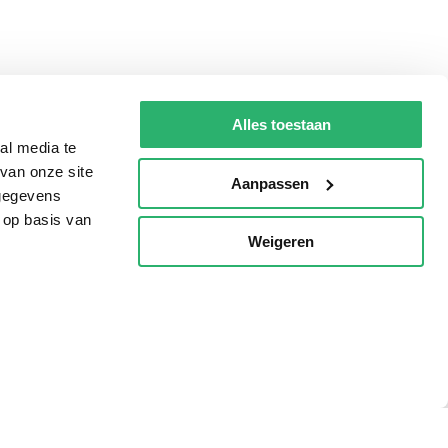
Alles toestaan
al media te
van onze site
Aanpassen
 gegevens
 op basis van
Weigeren
p
Tips
AVI lezen
Kinderboekenweek
Boekenbon