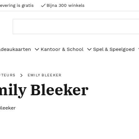
evering is gratis
Bijna 300 winkels
adeaukaarten
Kantoor & School
Spel & Speelgoed
UTEURS
EMILY BLEEKER
ily Bleeker
Bleeker