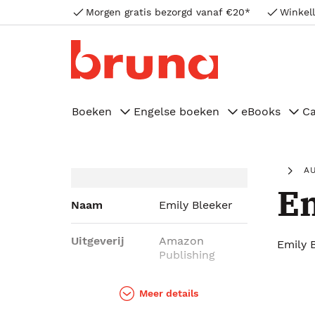
Morgen gratis bezorgd vanaf €20*
Winkell
Boeken
Engelse boeken
eBooks
C
A
Em
Naam
Emily Bleeker
Uitgeverij
Amazon
Emily 
Publishing
Genres
Literatuur,
Meer details
Romans,