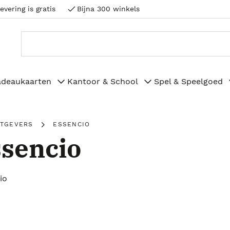
evering is gratis
Bijna 300 winkels
adeaukaarten
Kantoor & School
Spel & Speelgoed
ITGEVERS
ESSENCIO
sencio
io