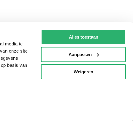
Alles toestaan
al media te
van onze site
Aanpassen
 gegevens
 op basis van
Weigeren
p
Tips
AVI lezen
Kinderboekenweek
Boekenbon