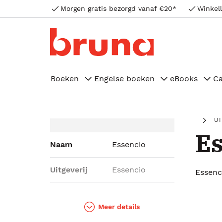
Morgen gratis bezorgd vanaf €20*
Winkell
Boeken
Engelse boeken
eBooks
C
U
Es
Naam
Essencio
Uitgeverij
Essencio
Essenc
Genres
Kalenders &
agenda's,
Meer details
Cadeauboeken