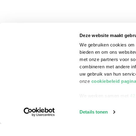
Deze website maakt gebru
We gebruiken cookies om c
bieden en om ons websitev
met onze partners voor so
combineren met andere inf
uw gebruik van hun servi
onze
cookiebeleid pagin
We werken samen met
42
klantenservice
Winkelen bij Bru
Details tonen
Contact
Winkels en openi
Bestellen & Bezorging
Assortiment in d
Betalen
Cadeaukaarten