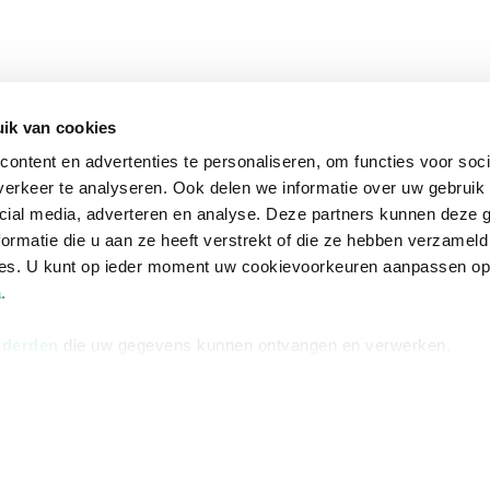
ik van cookies
ontent en advertenties te personaliseren, om functies voor soci
erkeer te analyseren. Ook delen we informatie over uw gebruik 
cial media, adverteren en analyse. Deze partners kunnen deze
ormatie die u aan ze heeft verstrekt of die ze hebben verzameld
ces. U kunt op ieder moment uw cookievoorkeuren aanpassen o
a
.
 derden
die uw gegevens kunnen ontvangen en verwerken.
na
Over Bruna
Volg ons op
ngstijden
De organisatie
TikTok #BookTok
e winkel
Werken bij Bruna
Facebook
Ondernemer worden
Instagram