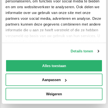
personaliseren, om functies voor social media te bieden
en om ons websiteverkeer te analyseren. Ook delen we
informatie over uw gebruik van onze site met onze
partners voor social media, adverteren en analyse. Deze
partners kunnen deze gegevens combineren met andere
informatie die u aan ze heeft verstrekt of die ze hebben
verzameld op basis van uw gebruik van hun services. U
kunt op ieder moment uw cookievoorkeuren aanpassen
op onze
cookiebeleid pagina
.
Details tonen
We werken samen met
42 derden
die uw gegevens
kunnen ontvangen en verwerken.
Alles toestaan
Aanpassen
Weigeren