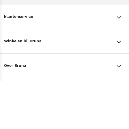
klantenservice
klantenservice
Winkelen bij Bruna
Contact
Winkels en openingstijden
Bestellen & Bezorging
Over Bruna
Assortiment in de winkel
Betalen
De organisatie
Cadeaukaarten
Annuleren & Retourneren
Volg ons op
Werken bij Bruna
Cadeauboxen
Veelgestelde vragen
TikTok #BookTok
Ondernemer worden
Staatsloterij
Tips
Zakelijk boeken bestellen
Facebook
De voordelen van Bruna
ING Servicepunten