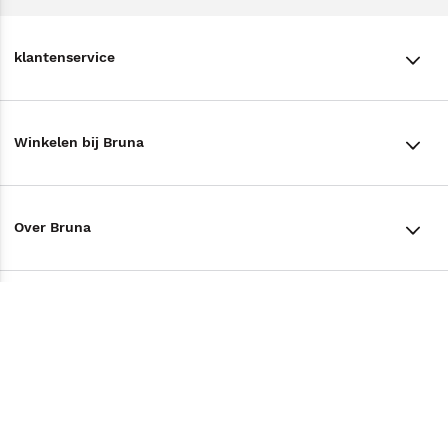
klantenservice
klantenservice
Winkelen bij Bruna
Contact
Winkels en openingstijden
Bestellen & Bezorging
Over Bruna
Assortiment in de winkel
Betalen
De organisatie
Cadeaukaarten
Annuleren & Retourneren
Volg ons op
Werken bij Bruna
Cadeauboxen
Veelgestelde vragen
TikTok #BookTok
Ondernemer worden
Staatsloterij
Tips
Zakelijk boeken bestellen
Facebook
De voordelen van Bruna
ING Servicepunten