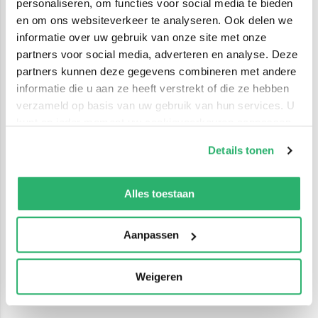
personaliseren, om functies voor social media te bieden
en om ons websiteverkeer te analyseren. Ook delen we
informatie over uw gebruik van onze site met onze
partners voor social media, adverteren en analyse. Deze
partners kunnen deze gegevens combineren met andere
informatie die u aan ze heeft verstrekt of die ze hebben
verzameld op basis van uw gebruik van hun services. U
kunt op ieder moment uw cookievoorkeuren aanpassen
op onze
cookiebeleid pagina
.
Details tonen
We werken samen met
42 derden
die uw gegevens
kunnen ontvangen en verwerken.
Alles toestaan
Aanpassen
Weigeren