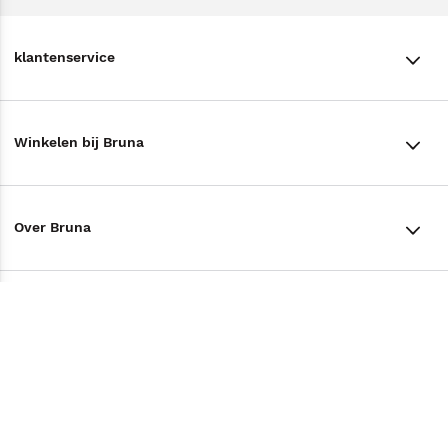
klantenservice
klantenservice
Winkelen bij Bruna
Contact
Winkels en openingstijden
Bestellen & Bezorging
Over Bruna
Assortiment in de winkel
Betalen
De organisatie
Cadeaukaarten
Annuleren & Retourneren
Volg ons op
Werken bij Bruna
Cadeauboxen
Veelgestelde vragen
TikTok #BookTok
Ondernemer worden
Staatsloterij
Tips
Zakelijk boeken bestellen
Facebook
De voordelen van Bruna
ING Servicepunten