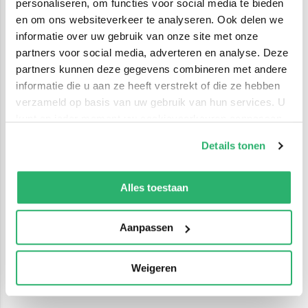
personaliseren, om functies voor social media te bieden
en om ons websiteverkeer te analyseren. Ook delen we
informatie over uw gebruik van onze site met onze
partners voor social media, adverteren en analyse. Deze
partners kunnen deze gegevens combineren met andere
informatie die u aan ze heeft verstrekt of die ze hebben
verzameld op basis van uw gebruik van hun services. U
kunt op ieder moment uw cookievoorkeuren aanpassen
op onze
cookiebeleid pagina
.
Details tonen
We werken samen met
42 derden
die uw gegevens
kunnen ontvangen en verwerken.
Alles toestaan
Aanpassen
Weigeren