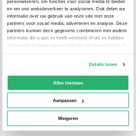
personaliseren, om functies voor social media te bieden
en om ons websiteverkeer te analyseren. Ook delen we
informatie over uw gebruik van onze site met onze
partners voor social media, adverteren en analyse. Deze
partners kunnen deze gegevens combineren met andere
informatie die u aan ze heeft verstrekt of die ze hebben
verzameld op basis van uw gebruik van hun services. U
kunt op ieder moment uw cookievoorkeuren aanpassen
op onze
cookiebeleid pagina
.
Details tonen
We werken samen met
42 derden
die uw gegevens
kunnen ontvangen en verwerken.
Alles toestaan
Aanpassen
Weigeren