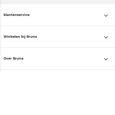
klantenservice
klantenservice
Winkelen bij Bruna
Contact
Winkels en openingstijden
Bestellen & Bezorging
Over Bruna
Assortiment in de winkel
Betalen
De organisatie
Cadeaukaarten
Annuleren & Retourneren
Volg ons op
Werken bij Bruna
Cadeauboxen
Veelgestelde vragen
TikTok #BookTok
Ondernemer worden
Staatsloterij
Tips
Zakelijk boeken bestellen
Facebook
De voordelen van Bruna
ING Servicepunten