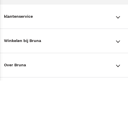
klantenservice
klantenservice
Winkelen bij Bruna
Contact
Winkels en openingstijden
Bestellen & Bezorging
Over Bruna
Assortiment in de winkel
Betalen
De organisatie
Cadeaukaarten
Annuleren & Retourneren
Volg ons op
Werken bij Bruna
Cadeauboxen
Veelgestelde vragen
TikTok #BookTok
Ondernemer worden
Staatsloterij
Tips
Zakelijk boeken bestellen
Facebook
De voordelen van Bruna
ING Servicepunten