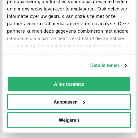
personaliseren, om functies voor social media te bieden
en om ons websiteverkeer te analyseren. Ook delen we
informatie over uw gebruik van onze site met onze
partners voor social media, adverteren en analyse. Deze
partners kunnen deze gegevens combineren met andere
informatie die u aan ze heeft verstrekt of die ze hebben
verzameld op basis van uw gebruik van hun services. U
kunt op ieder moment uw cookievoorkeuren aanpassen
op onze
cookiebeleid pagina
.
Details tonen
We werken samen met
42 derden
die uw gegevens
kunnen ontvangen en verwerken.
Alles toestaan
Aanpassen
Weigeren