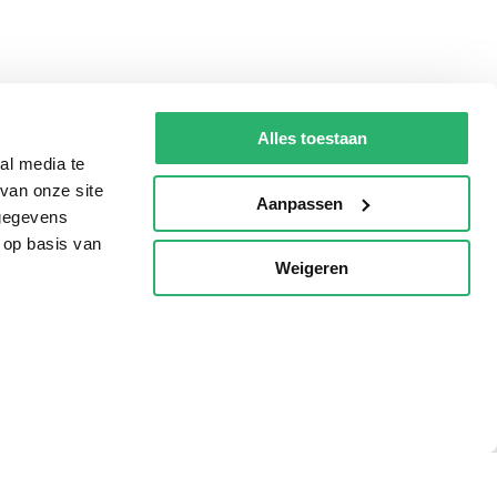
Alles toestaan
al media te
van onze site
Aanpassen
 gegevens
 op basis van
Weigeren
p
Tips
AVI lezen
Kinderboekenweek
Boekenbon