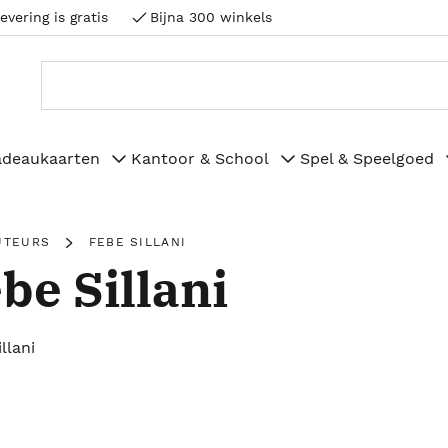
evering is gratis
Bijna 300 winkels
adeaukaarten
Kantoor & School
Spel & Speelgoed
UTEURS
FEBE SILLANI
be Sillani
llani