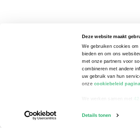
Deze website maakt gebru
We gebruiken cookies om c
bieden en om ons websitev
met onze partners voor so
combineren met andere inf
uw gebruik van hun servi
onze
cookiebeleid pagin
We werken samen met
42
klantenservice
Winkelen bij Bru
Details tonen
Contact
Winkels en openi
Bestellen & Bezorging
Assortiment in d
Betalen
Cadeaukaarten