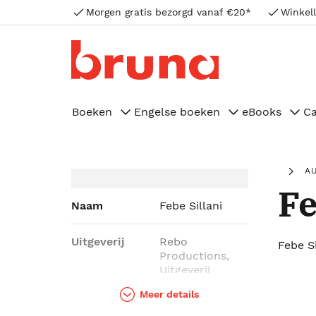
Morgen gratis bezorgd vanaf €20*
Winkell
Boeken
Engelse boeken
eBooks
C
A
Fe
Naam
Febe Sillani
Uitgeverij
Rebo
Febe Si
Productions,
Uitgeverij
Bontekoe
Meer details