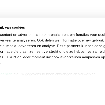
ik van cookies
ontent en advertenties te personaliseren, om functies voor soci
erkeer te analyseren. Ook delen we informatie over uw gebruik 
cial media, adverteren en analyse. Deze partners kunnen deze
ormatie die u aan ze heeft verstrekt of die ze hebben verzameld
ces. U kunt op ieder moment uw cookievoorkeuren aanpassen o
a
.
 derden
die uw gegevens kunnen ontvangen en verwerken.
na
Over Bruna
Volg ons op
ngstijden
De organisatie
TikTok #BookTok
e winkel
Werken bij Bruna
Facebook
Ondernemer worden
Instagram