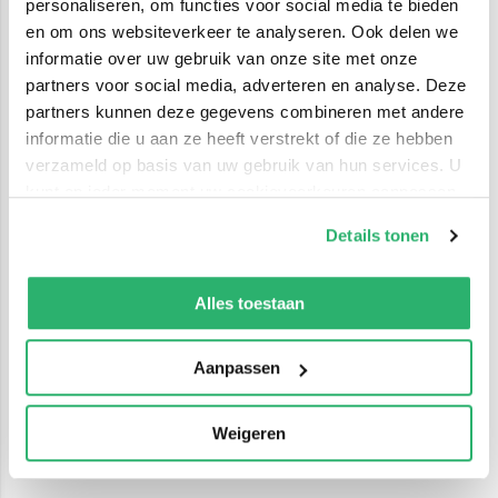
personaliseren, om functies voor social media te bieden
en om ons websiteverkeer te analyseren. Ook delen we
informatie over uw gebruik van onze site met onze
partners voor social media, adverteren en analyse. Deze
partners kunnen deze gegevens combineren met andere
informatie die u aan ze heeft verstrekt of die ze hebben
verzameld op basis van uw gebruik van hun services. U
kunt op ieder moment uw cookievoorkeuren aanpassen
op onze
cookiebeleid pagina
.
Details tonen
We werken samen met
42 derden
die uw gegevens
kunnen ontvangen en verwerken.
Alles toestaan
Aanpassen
Weigeren