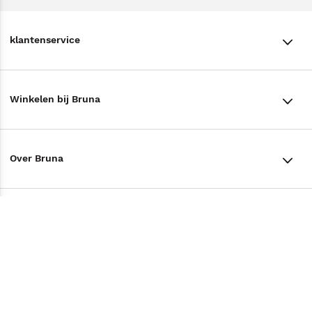
klantenservice
klantenservice
Winkelen bij Bruna
Contact
Winkels en openingstijden
Bestellen & Bezorging
Over Bruna
Assortiment in de winkel
Betalen
De organisatie
Cadeaukaarten
Annuleren & Retourneren
Volg ons op
Werken bij Bruna
Cadeauboxen
Veelgestelde vragen
TikTok #BookTok
Ondernemer worden
Staatsloterij
Tips
Zakelijk boeken bestellen
Facebook
De voordelen van Bruna
ING Servicepunten