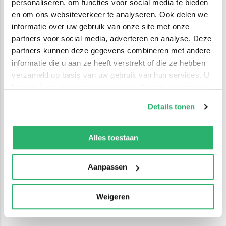
personaliseren, om functies voor social media te bieden
en om ons websiteverkeer te analyseren. Ook delen we
informatie over uw gebruik van onze site met onze
partners voor social media, adverteren en analyse. Deze
partners kunnen deze gegevens combineren met andere
informatie die u aan ze heeft verstrekt of die ze hebben
verzameld op basis van uw gebruik van hun services. U
kunt op ieder moment uw cookievoorkeuren aanpassen
op onze
cookiebeleid pagina
.
Details tonen
We werken samen met
42 derden
die uw gegevens
kunnen ontvangen en verwerken.
Alles toestaan
Aanpassen
Weigeren