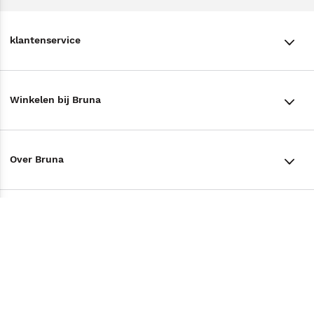
klantenservice
klantenservice
Winkelen bij Bruna
Contact
Winkels en openingstijden
Bestellen & Bezorging
Over Bruna
Assortiment in de winkel
Betalen
De organisatie
Cadeaukaarten
Annuleren & Retourneren
Volg ons op
Werken bij Bruna
Cadeauboxen
Veelgestelde vragen
TikTok #BookTok
Ondernemer worden
Staatsloterij
Tips
Zakelijk boeken bestellen
Facebook
De voordelen van Bruna
ING Servicepunten