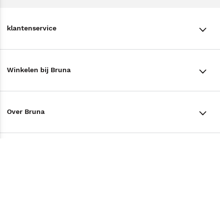
klantenservice
klantenservice
Winkelen bij Bruna
Contact
Winkels en openingstijden
Bestellen & Bezorging
Over Bruna
Assortiment in de winkel
Betalen
De organisatie
Cadeaukaarten
Annuleren & Retourneren
Volg ons op
Werken bij Bruna
Cadeauboxen
Veelgestelde vragen
TikTok #BookTok
Ondernemer worden
Staatsloterij
Tips
Zakelijk boeken bestellen
Facebook
De voordelen van Bruna
ING Servicepunten