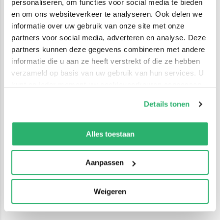
personaliseren, om functies voor social media te bieden
en om ons websiteverkeer te analyseren. Ook delen we
informatie over uw gebruik van onze site met onze
partners voor social media, adverteren en analyse. Deze
partners kunnen deze gegevens combineren met andere
informatie die u aan ze heeft verstrekt of die ze hebben
verzameld op basis van uw gebruik van hun services. U
kunt op ieder moment uw cookievoorkeuren aanpassen
op onze
cookiebeleid pagina
.
Details tonen
We werken samen met
42 derden
die uw gegevens
kunnen ontvangen en verwerken.
Alles toestaan
Aanpassen
Weigeren