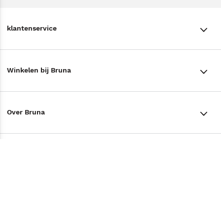
klantenservice
klantenservice
Winkelen bij Bruna
Contact
Winkels en openingstijden
Bestellen & Bezorging
Over Bruna
Assortiment in de winkel
Betalen
De organisatie
Cadeaukaarten
Annuleren & Retourneren
Volg ons op
Werken bij Bruna
Cadeauboxen
Veelgestelde vragen
TikTok #BookTok
Ondernemer worden
Staatsloterij
Tips
Zakelijk boeken bestellen
Facebook
De voordelen van Bruna
ING Servicepunten