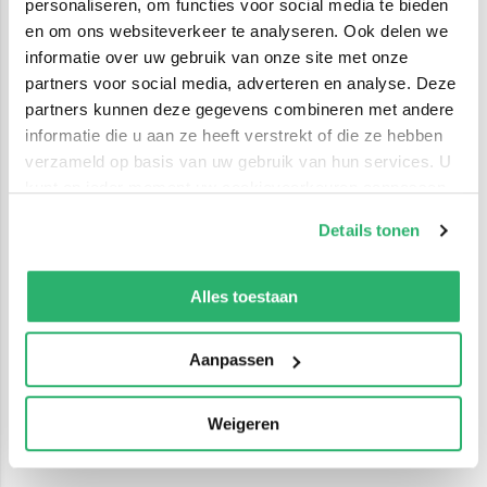
personaliseren, om functies voor social media te bieden
en om ons websiteverkeer te analyseren. Ook delen we
informatie over uw gebruik van onze site met onze
partners voor social media, adverteren en analyse. Deze
partners kunnen deze gegevens combineren met andere
informatie die u aan ze heeft verstrekt of die ze hebben
verzameld op basis van uw gebruik van hun services. U
kunt op ieder moment uw cookievoorkeuren aanpassen
op onze
cookiebeleid pagina
.
Details tonen
We werken samen met
42 derden
die uw gegevens
kunnen ontvangen en verwerken.
Alles toestaan
Aanpassen
Weigeren