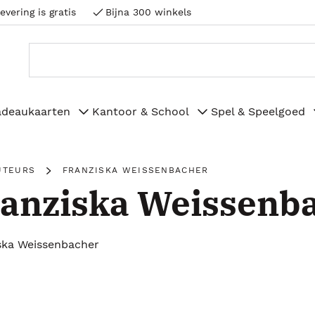
evering is gratis
Bijna 300 winkels
adeaukaarten
Kantoor & School
Spel & Speelgoed
UTEURS
FRANZISKA WEISSENBACHER
anziska Weissenb
ska Weissenbacher