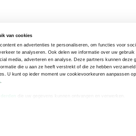
ik van cookies
ontent en advertenties te personaliseren, om functies voor soci
erkeer te analyseren. Ook delen we informatie over uw gebruik 
cial media, adverteren en analyse. Deze partners kunnen deze
ormatie die u aan ze heeft verstrekt of die ze hebben verzameld
ces. U kunt op ieder moment uw cookievoorkeuren aanpassen o
a
.
 derden
die uw gegevens kunnen ontvangen en verwerken.
na
Over Bruna
Volg ons op
ngstijden
De organisatie
TikTok #BookTok
e winkel
Werken bij Bruna
Facebook
Ondernemer worden
Instagram