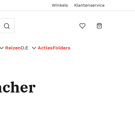
Winkels
Klantenservice
Reizen
D.E
Acties
Folders
acher