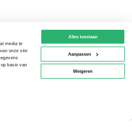
Alles toestaan
al media te
van onze site
Aanpassen
 gegevens
 op basis van
Weigeren
p
Tips
AVI lezen
Kinderboekenweek
Boekenbon