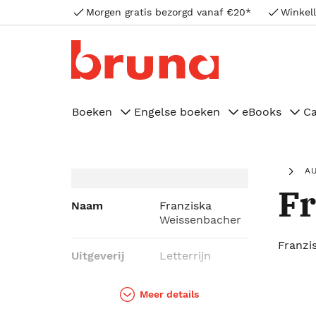
Morgen gratis bezorgd vanaf €20*
Winkell
Boeken
Engelse boeken
eBooks
C
A
Fr
Naam
Franziska
Weissenbacher
Franzi
Uitgeverij
Letterrijn
Genres
Thrillers
Meer details