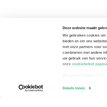
Deze website maakt gebru
We gebruiken cookies om c
bieden en om ons websitev
met onze partners voor so
combineren met andere inf
uw gebruik van hun servi
onze
cookiebeleid pagin
We werken samen met
42
klantenservice
Winkelen bij Bru
Details tonen
Contact
Winkels en openi
Bestellen & Bezorging
Assortiment in d
Betalen
Cadeaukaarten