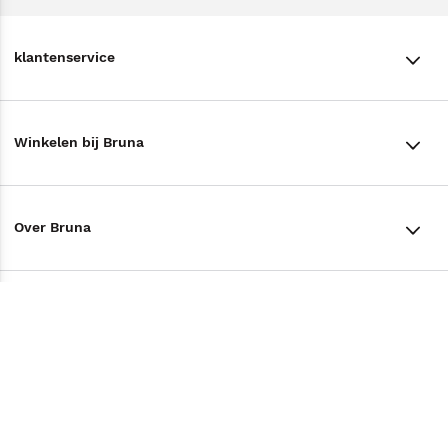
klantenservice
klantenservice
Winkelen bij Bruna
Contact
Winkels en openingstijden
Bestellen & Bezorging
Over Bruna
Assortiment in de winkel
Betalen
De organisatie
Cadeaukaarten
Annuleren & Retourneren
Volg ons op
Werken bij Bruna
Cadeauboxen
Veelgestelde vragen
TikTok #BookTok
Ondernemer worden
Staatsloterij
Tips
Zakelijk boeken bestellen
Facebook
De voordelen van Bruna
ING Servicepunten