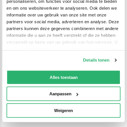
personaliseren, om functies voor social media te bieden
en om ons websiteverkeer te analyseren. Ook delen we
informatie over uw gebruik van onze site met onze
partners voor social media, adverteren en analyse. Deze
partners kunnen deze gegevens combineren met andere
informatie die u aan ze heeft verstrekt of die ze hebben
verzameld op basis van uw gebruik van hun services. U
kunt op ieder moment uw cookievoorkeuren aanpassen
op onze
cookiebeleid pagina
.
Details tonen
We werken samen met
42 derden
die uw gegevens
kunnen ontvangen en verwerken.
Alles toestaan
Aanpassen
Weigeren