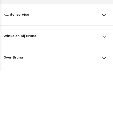
klantenservice
klantenservice
Winkelen bij Bruna
Contact
Winkels en openingstijden
Bestellen & Bezorging
Over Bruna
Assortiment in de winkel
Betalen
De organisatie
Cadeaukaarten
Annuleren & Retourneren
Volg ons op
Werken bij Bruna
Cadeauboxen
Veelgestelde vragen
TikTok #BookTok
Ondernemer worden
Staatsloterij
Tips
Zakelijk boeken bestellen
Facebook
De voordelen van Bruna
ING Servicepunten