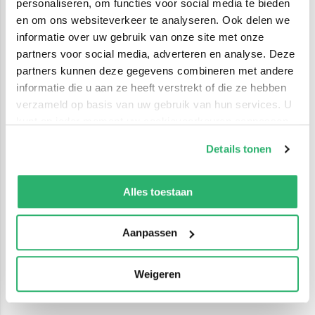
personaliseren, om functies voor social media te bieden
en om ons websiteverkeer te analyseren. Ook delen we
informatie over uw gebruik van onze site met onze
partners voor social media, adverteren en analyse. Deze
partners kunnen deze gegevens combineren met andere
informatie die u aan ze heeft verstrekt of die ze hebben
verzameld op basis van uw gebruik van hun services. U
kunt op ieder moment uw cookievoorkeuren aanpassen
op onze
cookiebeleid pagina
.
Details tonen
We werken samen met
42 derden
die uw gegevens
kunnen ontvangen en verwerken.
Alles toestaan
Aanpassen
Weigeren