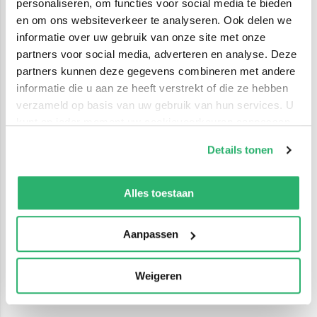
personaliseren, om functies voor social media te bieden
en om ons websiteverkeer te analyseren. Ook delen we
informatie over uw gebruik van onze site met onze
partners voor social media, adverteren en analyse. Deze
partners kunnen deze gegevens combineren met andere
informatie die u aan ze heeft verstrekt of die ze hebben
verzameld op basis van uw gebruik van hun services. U
kunt op ieder moment uw cookievoorkeuren aanpassen
op onze
cookiebeleid pagina
.
Details tonen
We werken samen met
42 derden
die uw gegevens
kunnen ontvangen en verwerken.
Alles toestaan
Aanpassen
Weigeren