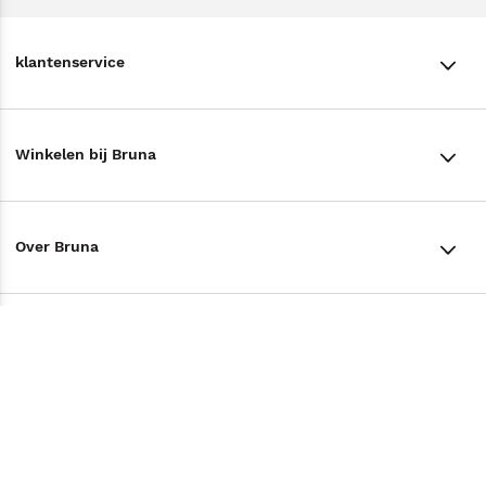
klantenservice
klantenservice
Winkelen bij Bruna
Contact
Winkels en openingstijden
Bestellen & Bezorging
Over Bruna
Assortiment in de winkel
Betalen
De organisatie
Cadeaukaarten
Annuleren & Retourneren
Volg ons op
Werken bij Bruna
Cadeauboxen
Veelgestelde vragen
TikTok #BookTok
Ondernemer worden
Staatsloterij
Tips
Zakelijk boeken bestellen
Facebook
De voordelen van Bruna
ING Servicepunten