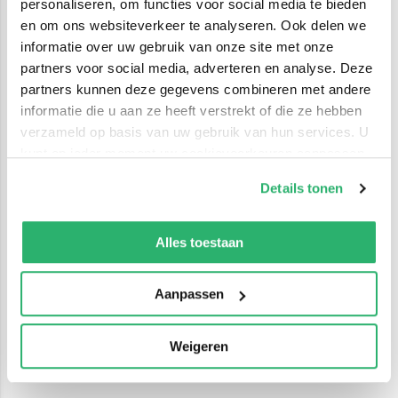
personaliseren, om functies voor social media te bieden
en om ons websiteverkeer te analyseren. Ook delen we
informatie over uw gebruik van onze site met onze
partners voor social media, adverteren en analyse. Deze
partners kunnen deze gegevens combineren met andere
informatie die u aan ze heeft verstrekt of die ze hebben
verzameld op basis van uw gebruik van hun services. U
kunt op ieder moment uw cookievoorkeuren aanpassen
op onze
cookiebeleid pagina
.
Details tonen
We werken samen met
42 derden
die uw gegevens
kunnen ontvangen en verwerken.
Alles toestaan
Aanpassen
Weigeren