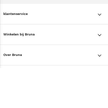
klantenservice
klantenservice
Winkelen bij Bruna
Contact
Winkels en openingstijden
Bestellen & Bezorging
Over Bruna
Assortiment in de winkel
Betalen
De organisatie
Cadeaukaarten
Annuleren & Retourneren
Volg ons op
Werken bij Bruna
Cadeauboxen
Veelgestelde vragen
TikTok #BookTok
Ondernemer worden
Staatsloterij
Tips
Zakelijk boeken bestellen
Facebook
De voordelen van Bruna
ING Servicepunten