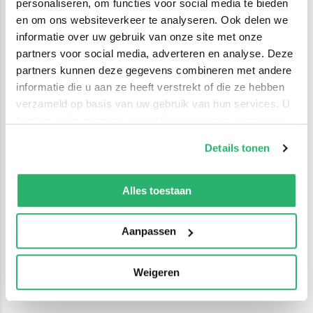
personaliseren, om functies voor social media te bieden
en om ons websiteverkeer te analyseren. Ook delen we
informatie over uw gebruik van onze site met onze
partners voor social media, adverteren en analyse. Deze
partners kunnen deze gegevens combineren met andere
informatie die u aan ze heeft verstrekt of die ze hebben
verzameld op basis van uw gebruik van hun services. U
kunt op ieder moment uw cookievoorkeuren aanpassen
op onze
cookiebeleid pagina
.
Details tonen
We werken samen met
42 derden
die uw gegevens
kunnen ontvangen en verwerken.
Alles toestaan
Aanpassen
Weigeren