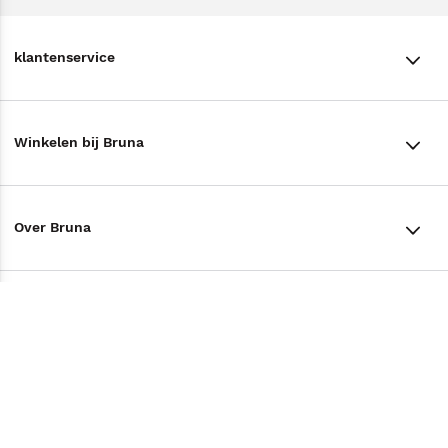
klantenservice
klantenservice
Winkelen bij Bruna
Contact
Winkels en openingstijden
Bestellen & Bezorging
Over Bruna
Assortiment in de winkel
Betalen
De organisatie
Cadeaukaarten
Annuleren & Retourneren
Volg ons op
Werken bij Bruna
Cadeauboxen
Veelgestelde vragen
TikTok #BookTok
Ondernemer worden
Staatsloterij
Tips
Zakelijk boeken bestellen
Facebook
De voordelen van Bruna
ING Servicepunten