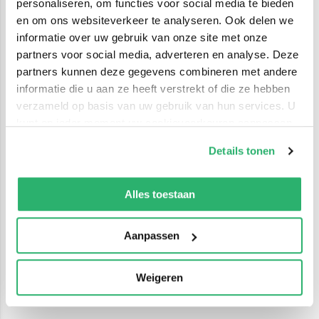
personaliseren, om functies voor social media te bieden
en om ons websiteverkeer te analyseren. Ook delen we
informatie over uw gebruik van onze site met onze
partners voor social media, adverteren en analyse. Deze
partners kunnen deze gegevens combineren met andere
informatie die u aan ze heeft verstrekt of die ze hebben
verzameld op basis van uw gebruik van hun services. U
kunt op ieder moment uw cookievoorkeuren aanpassen
op onze
cookiebeleid pagina
.
Details tonen
We werken samen met
42 derden
die uw gegevens
kunnen ontvangen en verwerken.
Alles toestaan
Aanpassen
Weigeren