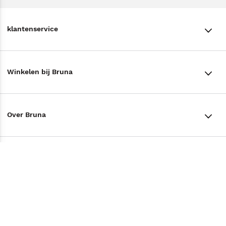
klantenservice
klantenservice
Winkelen bij Bruna
Contact
Winkels en openingstijden
Bestellen & Bezorging
Over Bruna
Assortiment in de winkel
Betalen
De organisatie
Cadeaukaarten
Annuleren & Retourneren
Volg ons op
Werken bij Bruna
Cadeauboxen
Veelgestelde vragen
TikTok #BookTok
Ondernemer worden
Staatsloterij
Tips
Zakelijk boeken bestellen
Facebook
De voordelen van Bruna
ING Servicepunten