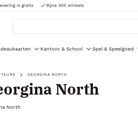
evering is gratis
Bijna 300 winkels
adeaukaarten
Kantoor & School
Spel & Speelgoed
UTEURS
GEORGINA NORTH
orgina North
na North