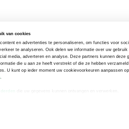
ik van cookies
ontent en advertenties te personaliseren, om functies voor soci
erkeer te analyseren. Ook delen we informatie over uw gebruik 
cial media, adverteren en analyse. Deze partners kunnen deze
ormatie die u aan ze heeft verstrekt of die ze hebben verzameld
ces. U kunt op ieder moment uw cookievoorkeuren aanpassen o
a
.
 derden
die uw gegevens kunnen ontvangen en verwerken.
na
Over Bruna
Volg ons op
ngstijden
De organisatie
TikTok #BookTok
e winkel
Werken bij Bruna
Facebook
Ondernemer worden
Instagram