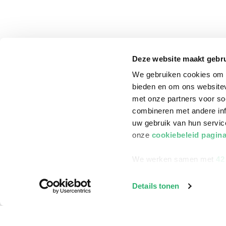
Deze website maakt gebru
We gebruiken cookies om c
bieden en om ons websitev
met onze partners voor so
combineren met andere inf
uw gebruik van hun servi
onze
cookiebeleid pagin
We werken samen met
42
klantenservice
Winkelen bij Bru
Details tonen
Contact
Winkels en openi
Bestellen & Bezorging
Assortiment in d
Betalen
Cadeaukaarten