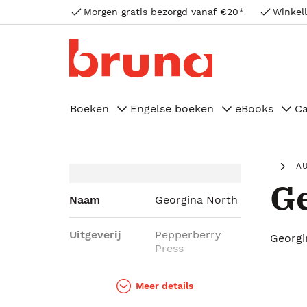
Morgen gratis bezorgd vanaf €20*
Winkell
Boeken
Engelse boeken
eBooks
C
A
Ge
Naam
Georgina North
Uitgeverij
Pepperberry
Georgi
Press
Genres
Romans
Meer details