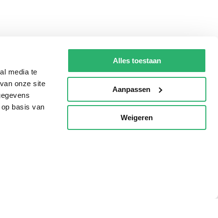
Alles toestaan
al media te
van onze site
Aanpassen
 gegevens
 op basis van
Weigeren
p
Tips
AVI lezen
Kinderboekenweek
Boekenbon