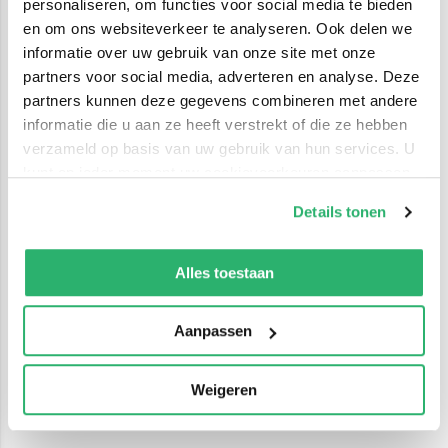
personaliseren, om functies voor social media te bieden
en om ons websiteverkeer te analyseren. Ook delen we
informatie over uw gebruik van onze site met onze
partners voor social media, adverteren en analyse. Deze
partners kunnen deze gegevens combineren met andere
informatie die u aan ze heeft verstrekt of die ze hebben
verzameld op basis van uw gebruik van hun services. U
kunt op ieder moment uw cookievoorkeuren aanpassen
op onze
cookiebeleid pagina
.
Details tonen
We werken samen met
42 derden
die uw gegevens
kunnen ontvangen en verwerken.
Alles toestaan
Aanpassen
Weigeren