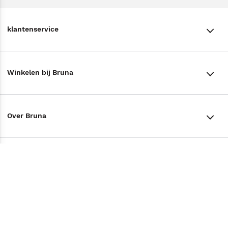
klantenservice
klantenservice
Winkelen bij Bruna
Contact
Winkels en openingstijden
Bestellen & Bezorging
Over Bruna
Assortiment in de winkel
Betalen
De organisatie
Cadeaukaarten
Annuleren & Retourneren
Volg ons op
Werken bij Bruna
Cadeauboxen
Veelgestelde vragen
TikTok #BookTok
Ondernemer worden
Staatsloterij
Tips
Zakelijk boeken bestellen
Facebook
De voordelen van Bruna
ING Servicepunten