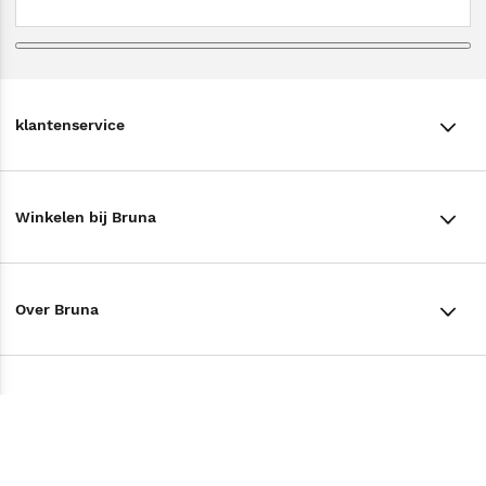
klantenservice
klantenservice
Winkelen bij Bruna
Contact
Winkels en openingstijden
Bestellen & Bezorging
Over Bruna
Assortiment in de winkel
Betalen
De organisatie
Cadeaukaarten
Annuleren & Retourneren
Volg ons op
Werken bij Bruna
Cadeauboxen
Veelgestelde vragen
TikTok #BookTok
Ondernemer worden