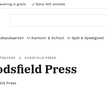
evering is gratis
Bijna 300 winkels
adeaukaarten
Kantoor & School
Spel & Speelgoed
ITGEVERS
GODSFIELD PRESS
dsfield Press
eld Press