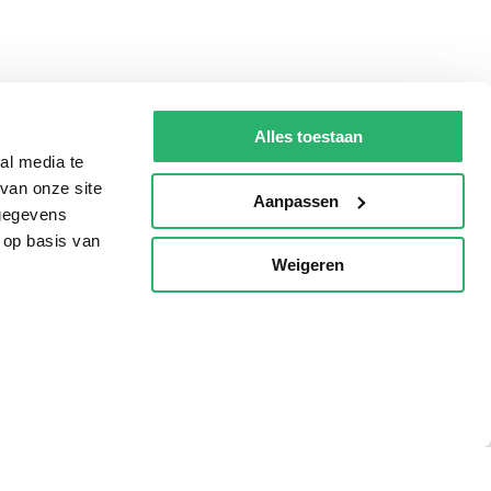
Alles toestaan
al media te
van onze site
Aanpassen
 gegevens
 op basis van
Weigeren
p
Tips
AVI lezen
Kinderboekenweek
Boekenbon