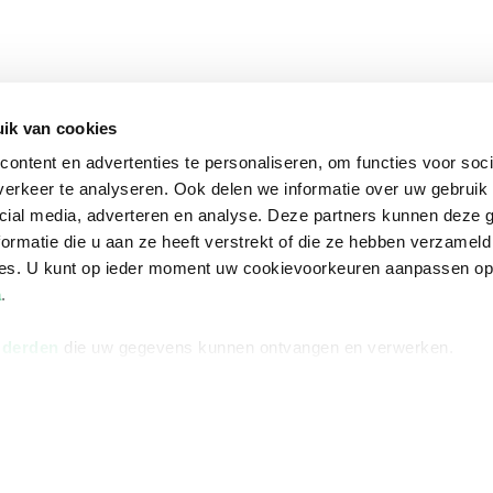
ik van cookies
ontent en advertenties te personaliseren, om functies voor soci
erkeer te analyseren. Ook delen we informatie over uw gebruik 
cial media, adverteren en analyse. Deze partners kunnen deze
ormatie die u aan ze heeft verstrekt of die ze hebben verzameld
ces. U kunt op ieder moment uw cookievoorkeuren aanpassen o
a
.
 derden
die uw gegevens kunnen ontvangen en verwerken.
na
Over Bruna
Volg ons op
ngstijden
De organisatie
TikTok #BookTok
e winkel
Werken bij Bruna
Facebook
Ondernemer worden
Instagram