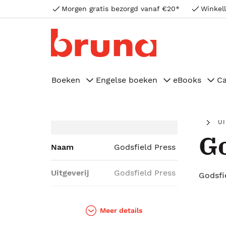
Morgen gratis bezorgd vanaf €20*
Winkell
Boeken
Engelse boeken
eBooks
C
U
Go
Naam
Godsfield Press
Uitgeverij
Godsfield Press
Godsfi
Genres
Spiritualiteit
Meer details