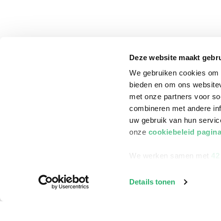
Deze website maakt gebru
We gebruiken cookies om c
bieden en om ons websitev
met onze partners voor so
combineren met andere inf
uw gebruik van hun servi
onze
cookiebeleid pagin
We werken samen met
42
klantenservice
Winkelen bij Bru
Details tonen
Contact
Winkels en openi
Bestellen & Bezorging
Assortiment in d
Betalen
Cadeaukaarten