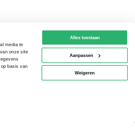
Alles toestaan
al media te
van onze site
Aanpassen
 gegevens
 op basis van
Weigeren
p
Tips
AVI lezen
Kinderboekenweek
Boekenbon