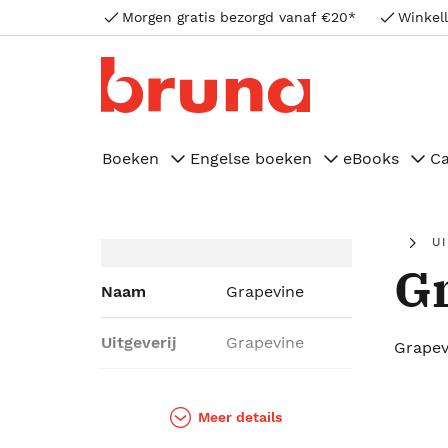
Morgen gratis bezorgd vanaf €20*
Winkell
Boeken
Engelse boeken
eBooks
C
U
G
Naam
Grapevine
Uitgeverij
Grapevine
Grapev
Genres
Geschiedenis &
politiek,
Meer details
Sportboeken,