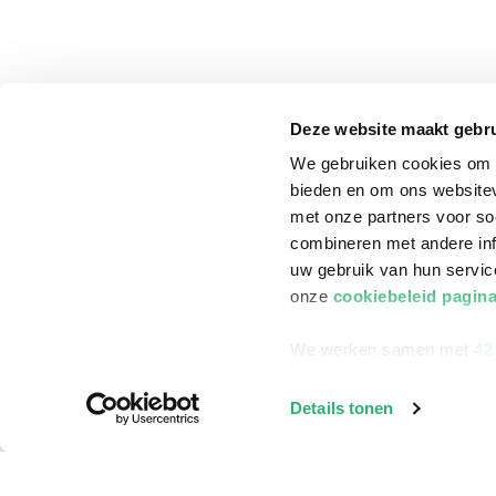
Deze website maakt gebru
We gebruiken cookies om c
bieden en om ons websitev
met onze partners voor so
combineren met andere inf
uw gebruik van hun servi
onze
cookiebeleid pagin
We werken samen met
42
klantenservice
Winkelen bij Bru
Details tonen
Contact
Winkels en openi
Bestellen & Bezorging
Assortiment in d
Betalen
Cadeaukaarten