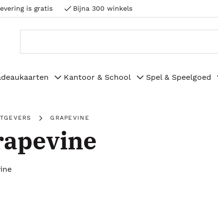
evering is gratis
Bijna 300 winkels
adeaukaarten
Kantoor & School
Spel & Speelgoed
ITGEVERS
GRAPEVINE
rapevine
ine