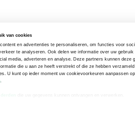
ik van cookies
ontent en advertenties te personaliseren, om functies voor soci
erkeer te analyseren. Ook delen we informatie over uw gebruik 
cial media, adverteren en analyse. Deze partners kunnen deze
ormatie die u aan ze heeft verstrekt of die ze hebben verzameld
ces. U kunt op ieder moment uw cookievoorkeuren aanpassen o
a
.
 derden
die uw gegevens kunnen ontvangen en verwerken.
na
Over Bruna
Volg ons op
ngstijden
De organisatie
TikTok #BookTok
e winkel
Werken bij Bruna
Facebook
Ondernemer worden
Instagram