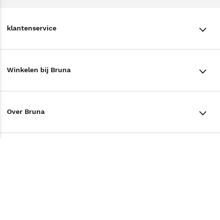
klantenservice
klantenservice
Winkelen bij Bruna
Contact
Winkels en openingstijden
Bestellen & Bezorging
Over Bruna
Assortiment in de winkel
Betalen
De organisatie
Cadeaukaarten
Annuleren & Retourneren
Volg ons op
Werken bij Bruna
Cadeauboxen
Veelgestelde vragen
TikTok #BookTok
Ondernemer worden
Staatsloterij
Tips
Zakelijk boeken bestellen
Facebook
De voordelen van Bruna
ING Servicepunten