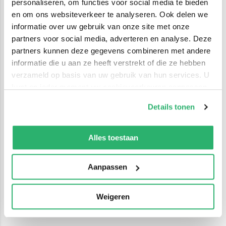
personaliseren, om functies voor social media te bieden
en om ons websiteverkeer te analyseren. Ook delen we
informatie over uw gebruik van onze site met onze
partners voor social media, adverteren en analyse. Deze
partners kunnen deze gegevens combineren met andere
informatie die u aan ze heeft verstrekt of die ze hebben
verzameld op basis van uw gebruik van hun services. U
kunt op ieder moment uw cookievoorkeuren aanpassen
op onze
cookiebeleid pagina
.
Details tonen
We werken samen met
42 derden
die uw gegevens
kunnen ontvangen en verwerken.
Alles toestaan
Aanpassen
Weigeren