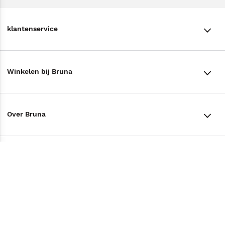
klantenservice
klantenservice
Winkelen bij Bruna
Contact
Winkels en openingstijden
Bestellen & Bezorging
Over Bruna
Assortiment in de winkel
Betalen
De organisatie
Cadeaukaarten
Annuleren & Retourneren
Volg ons op
Werken bij Bruna
Cadeauboxen
Veelgestelde vragen
TikTok #BookTok
Ondernemer worden
Staatsloterij
Tips
Zakelijk boeken bestellen
Facebook
De voordelen van Bruna
ING Servicepunten