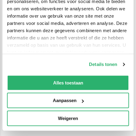
personaliseren, om functies voor social media te bieden
en om ons websiteverkeer te analyseren. Ook delen we
informatie over uw gebruik van onze site met onze
partners voor social media, adverteren en analyse. Deze
partners kunnen deze gegevens combineren met andere
informatie die u aan ze heeft verstrekt of die ze hebben
verzameld op basis van uw gebruik van hun services. U
kunt op ieder moment uw cookievoorkeuren aanpassen
op onze
cookiebeleid pagina
.
Details tonen
We werken samen met
42 derden
die uw gegevens
kunnen ontvangen en verwerken.
Alles toestaan
Aanpassen
Weigeren