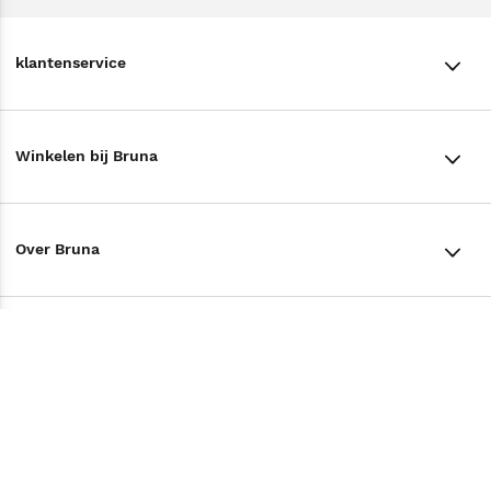
klantenservice
klantenservice
Winkelen bij Bruna
Contact
Winkels en openingstijden
Bestellen & Bezorging
Over Bruna
Assortiment in de winkel
Betalen
De organisatie
Cadeaukaarten
Annuleren & Retourneren
Volg ons op
Werken bij Bruna
Cadeauboxen
Veelgestelde vragen
TikTok #BookTok
Ondernemer worden
Staatsloterij
Tips
Zakelijk boeken bestellen
Facebook
De voordelen van Bruna
ING Servicepunten