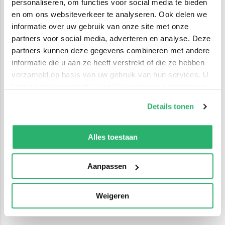
personaliseren, om functies voor social media te bieden
en om ons websiteverkeer te analyseren. Ook delen we
informatie over uw gebruik van onze site met onze
partners voor social media, adverteren en analyse. Deze
partners kunnen deze gegevens combineren met andere
informatie die u aan ze heeft verstrekt of die ze hebben
verzameld op basis van uw gebruik van hun services. U
kunt op ieder moment uw cookievoorkeuren aanpassen
op onze
cookiebeleid pagina
.
Details tonen
We werken samen met
42 derden
die uw gegevens
kunnen ontvangen en verwerken.
Alles toestaan
Aanpassen
Weigeren