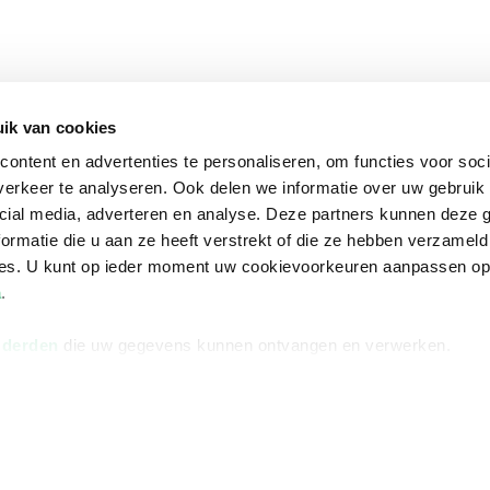
ik van cookies
ontent en advertenties te personaliseren, om functies voor soci
erkeer te analyseren. Ook delen we informatie over uw gebruik 
cial media, adverteren en analyse. Deze partners kunnen deze
ormatie die u aan ze heeft verstrekt of die ze hebben verzameld
ces. U kunt op ieder moment uw cookievoorkeuren aanpassen o
a
.
 derden
die uw gegevens kunnen ontvangen en verwerken.
na
Over Bruna
Volg ons op
ngstijden
De organisatie
TikTok #BookTok
e winkel
Werken bij Bruna
Facebook
Ondernemer worden
Instagram