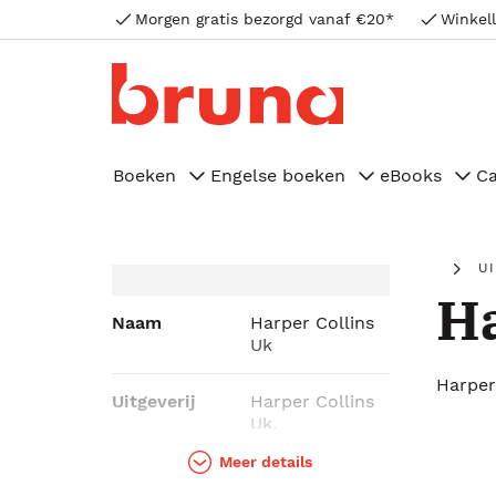
Morgen gratis bezorgd vanaf €20*
Winkell
Boeken
Engelse boeken
eBooks
C
U
Ha
Naam
Harper Collins
Uk
Harper
Uitgeverij
Harper Collins
Uk,
Harpercollins
Meer details
Publishers,
Harpercollins