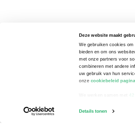
Deze website maakt gebru
We gebruiken cookies om c
bieden en om ons websitev
met onze partners voor so
combineren met andere inf
uw gebruik van hun servi
onze
cookiebeleid pagin
We werken samen met
42
klantenservice
Winkelen bij Bru
Details tonen
Contact
Winkels en openi
Bestellen & Bezorging
Assortiment in d
Betalen
Cadeaukaarten