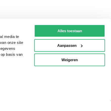
Alles toestaan
al media te
van onze site
Aanpassen
 gegevens
 op basis van
Weigeren
p
Tips
AVI lezen
Kinderboekenweek
Boekenbon