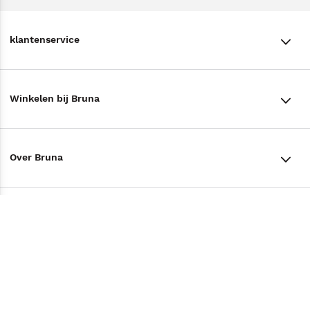
klantenservice
klantenservice
Winkelen bij Bruna
Contact
Winkels en openingstijden
Bestellen & Bezorging
Over Bruna
Assortiment in de winkel
Betalen
De organisatie
Cadeaukaarten
Annuleren & Retourneren
Volg ons op
Werken bij Bruna
Cadeauboxen
Veelgestelde vragen
TikTok #BookTok
Ondernemer worden
Staatsloterij
Tips
Zakelijk boeken bestellen
Facebook
De voordelen van Bruna
ING Servicepunten