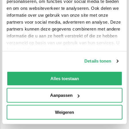
personaliseren, om functies voor social media te bieden
en om ons websiteverkeer te analyseren. Ook delen we
informatie over uw gebruik van onze site met onze
partners voor social media, adverteren en analyse. Deze
partners kunnen deze gegevens combineren met andere
informatie die u aan ze heeft verstrekt of die ze hebben
verzameld op basis van uw gebruik van hun services. U
kunt op ieder moment uw cookievoorkeuren aanpassen
op onze
cookiebeleid pagina
.
Details tonen
We werken samen met
42 derden
die uw gegevens
kunnen ontvangen en verwerken.
Alles toestaan
Aanpassen
Weigeren