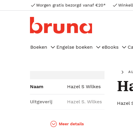
Morgen gratis bezorgd vanaf €20*
Winkell
Boeken
Engelse boeken
eBooks
C
A
Ha
Naam
Hazel S Wilkes
Uitgeverij
Hazel S. Wilkes
Hazel 
Genres
Fantasy
Meer details