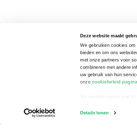
Deze website maakt gebru
We gebruiken cookies om c
bieden en om ons websitev
met onze partners voor so
combineren met andere inf
uw gebruik van hun servi
onze
cookiebeleid pagin
We werken samen met
42
klantenservice
Winkelen bij Bru
Details tonen
Contact
Winkels en openi
Bestellen & Bezorging
Assortiment in d
Betalen
Cadeaukaarten