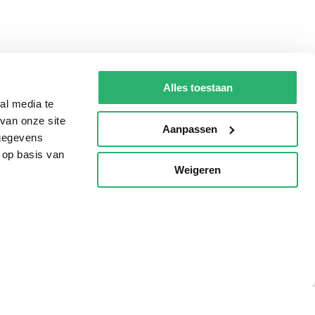
Alles toestaan
al media te
van onze site
Aanpassen
 gegevens
 op basis van
Weigeren
p
Tips
AVI lezen
Kinderboekenweek
Boekenbon