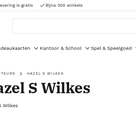
evering is gratis
Bijna 300 winkels
adeaukaarten
Kantoor & School
Spel & Speelgoed
UTEURS
HAZEL S WILKES
zel S Wilkes
S Wilkes