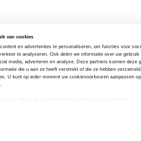
ik van cookies
ontent en advertenties te personaliseren, om functies voor soci
erkeer te analyseren. Ook delen we informatie over uw gebruik 
cial media, adverteren en analyse. Deze partners kunnen deze
ormatie die u aan ze heeft verstrekt of die ze hebben verzameld
ces. U kunt op ieder moment uw cookievoorkeuren aanpassen o
a
.
 derden
die uw gegevens kunnen ontvangen en verwerken.
na
Over Bruna
Volg ons op
ngstijden
De organisatie
TikTok #BookTok
e winkel
Werken bij Bruna
Facebook
Ondernemer worden
Instagram