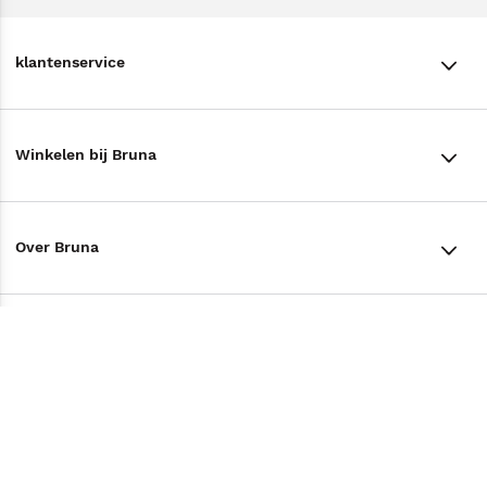
klantenservice
klantenservice
Winkelen bij Bruna
Contact
Winkels en openingstijden
Bestellen & Bezorging
Over Bruna
Assortiment in de winkel
Betalen
De organisatie
Cadeaukaarten
Annuleren & Retourneren
Volg ons op
Werken bij Bruna
Cadeauboxen
Veelgestelde vragen
TikTok #BookTok
Ondernemer worden
Staatsloterij
Tips
Zakelijk boeken bestellen
Facebook
De voordelen van Bruna
ING Servicepunten