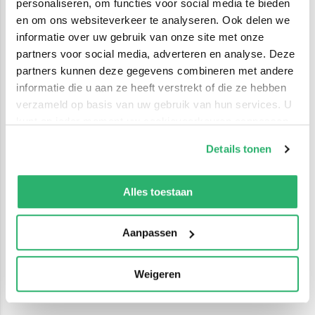
personaliseren, om functies voor social media te bieden
en om ons websiteverkeer te analyseren. Ook delen we
informatie over uw gebruik van onze site met onze
partners voor social media, adverteren en analyse. Deze
partners kunnen deze gegevens combineren met andere
informatie die u aan ze heeft verstrekt of die ze hebben
verzameld op basis van uw gebruik van hun services. U
kunt op ieder moment uw cookievoorkeuren aanpassen
op onze
cookiebeleid pagina
.
Details tonen
We werken samen met
42 derden
die uw gegevens
kunnen ontvangen en verwerken.
Alles toestaan
Aanpassen
Weigeren